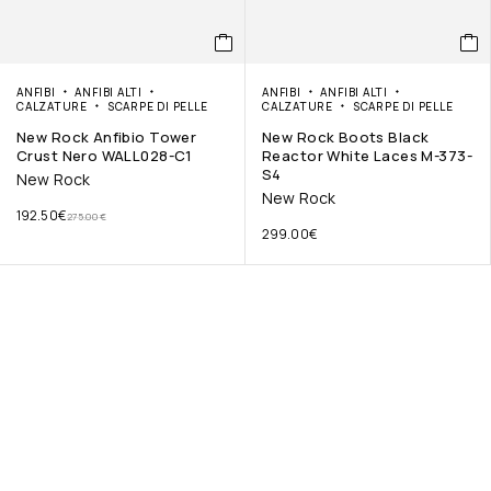
ANFIBI
ANFIBI ALTI
ANFIBI
ANFIBI ALTI
CALZATURE
SCARPE DI PELLE
CALZATURE
SCARPE DI PELLE
New Rock Anfibio Tower
New Rock Boots Black
Crust Nero WALL028-C1
Reactor White Laces M-373-
S4
New Rock
New Rock
192.50
€
275.00
€
299.00
€