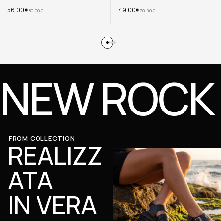
56.00
€
49.00
€
80.00
€
70.00
€
NEW ROCK
FROM COLLECTION
REALIZZ
ATA
IN VERA