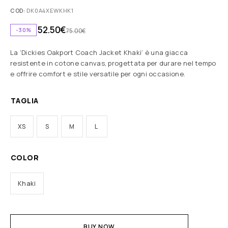
COD:
DK0A4XEWKHK1
52.50
€
-30%
75.00
€
La ‘Dickies Oakport Coach Jacket Khaki’ è una giacca
resistente in cotone canvas, progettata per durare nel tempo
e offrire comfort e stile versatile per ogni occasione.
TAGLIA
XS
S
M
L
COLOR
Khaki
BUY NOW