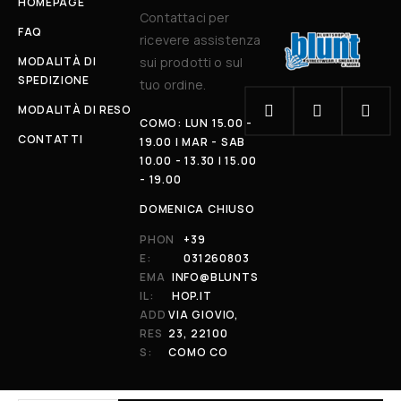
HOMEPAGE
Contattaci per
FAQ
ricevere assistenza
MODALITÀ DI
sui prodotti o sul
SPEDIZIONE
tuo ordine.
MODALITÀ DI RESO
COMO: LUN 15.00 -
CONTATTI
19.00 | MAR - SAB
10.00 - 13.30 | 15.00
- 19.00
DOMENICA CHIUSO
PHON
+39
E:
031260803
EMA
INFO@BLUNTS
IL:
HOP.IT
ADD
VIA GIOVIO,
RES
23, 22100
S:
COMO CO