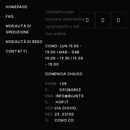
HOMEPAGE
Contattaci per
FAQ
ricevere assistenza
MODALITÀ DI
sui prodotti o sul
SPEDIZIONE
tuo ordine.
MODALITÀ DI RESO
COMO: LUN 15.00 -
CONTATTI
19.00 | MAR - SAB
10.00 - 13.30 | 15.00
- 19.00
DOMENICA CHIUSO
PHON
+39
E:
031260803
EMA
INFO@BLUNTS
IL:
HOP.IT
ADD
VIA GIOVIO,
RES
23, 22100
S:
COMO CO