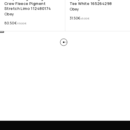
Crew Fleece Pigment
Tee White 165264298
Stretch Limo 112480174
Obey
Obey
31.50
€
45.00
€
80.50
€
115.00
€