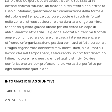
La ‘Dickies Oakport Coach Jacket Black’ è realizzata in
cotone canvas robusto, un materiale resistente che affronta
l’uso quotidiano, garantendo la conservazione della forma e
del colore nel tempo. Le cuciture doppie e i patch rinforzati
nelle zone di stress assicurano una durata a lungo termine,
rendendo questa giacca ideale per chi cerca un capo di
abbigliamento affidabile. La giacca è dotata di tasche frontali
ampie con chiusura sicura e una tasca interna essenziale,
offrendo un’organizzazione pratica per i tuoi effetti personali.
Il taglio ergonomico consente movimenti liberi, sia durante il
lavoro che nel tempo libero, assicurando un comfort dinamico.
Infine, il colore nero neutro e i dettagli distintivi Dickies
conferiscono un look professionale e versatile, perfetto per
ogni occasione quotidiana.
INFORMAZIONI AGGIUNTIVE
TAGLIA
XS, S, M, L
COLOR
Black