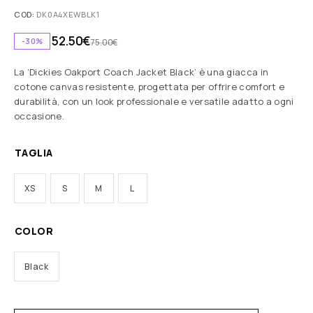
COD:
DK0A4XEWBLK1
52.50
€
-30%
75.00
€
La ‘Dickies Oakport Coach Jacket Black’ è una giacca in
cotone canvas resistente, progettata per offrire comfort e
durabilità, con un look professionale e versatile adatto a ogni
occasione.
TAGLIA
XS
S
M
L
COLOR
Black