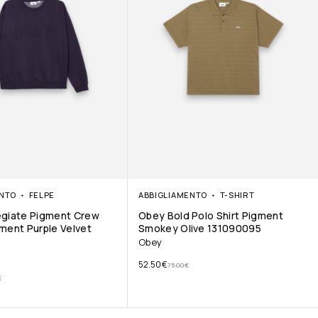
ENTO
FELPE
ABBIGLIAMENTO
T-SHIRT
egiate Pigment Crew
Obey Bold Polo Shirt Pigment
ment Purple Velvet
Smokey Olive 131090095
Obey
52.50
€
75.00
€
€