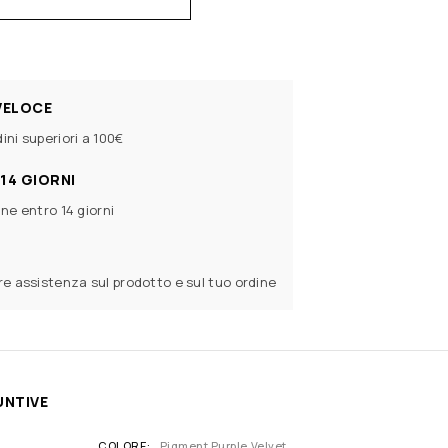
VELOCE
ini superiori a 100€
14 GIORNI
ine entro 14 giorni
ere assistenza sul prodotto e sul tuo ordine
UNTIVE
COLORE
Pigment Purple Velvet