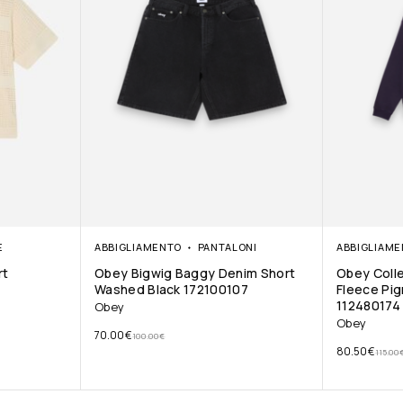
E
ABBIGLIAMENTO
PANTALONI
ABBIGLIAM
rt
Obey Bigwig Baggy Denim Short
Obey Coll
Washed Black 172100107
Fleece Pig
112480174
Obey
Obey
70.00
€
100.00
€
80.50
€
115.00