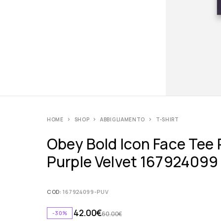
HOME
SHOP
ABBIGLIAMENTO
T-SHIRT
Obey Bold Icon Face Tee
Purple Velvet 167924099
COD:
167924099-PUV
42.00
€
-30%
60.00
€