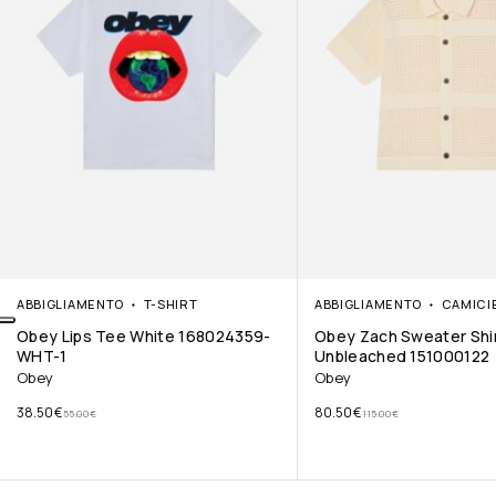
ABBIGLIAMENTO
T-SHIRT
ABBIGLIAMENTO
CAMICI
Obey Lips Tee White 168024359-
Obey Zach Sweater Shi
WHT-1
Unbleached 151000122
Obey
Obey
38.50
€
80.50
€
55.00
€
115.00
€