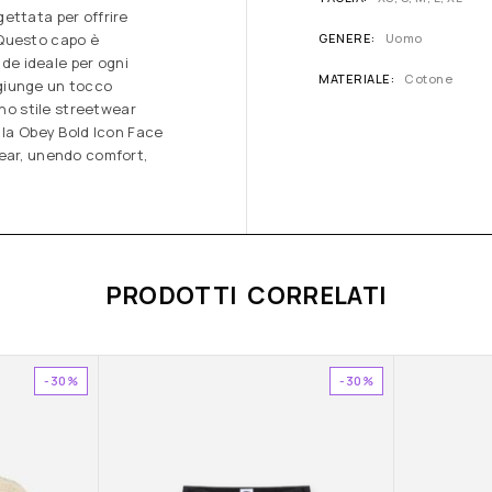
ettata per offrire
 Questo capo è
GENERE
Uomo
nde ideale per ogni
MATERIALE
Cotone
giunge un tocco
uno stile streetwear
 la Obey Bold Icon Face
wear, unendo comfort,
PRODOTTI CORRELATI
-30%
-30%