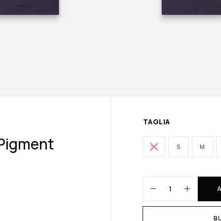
TAGLIA
 Pigment
XS
S
M
B