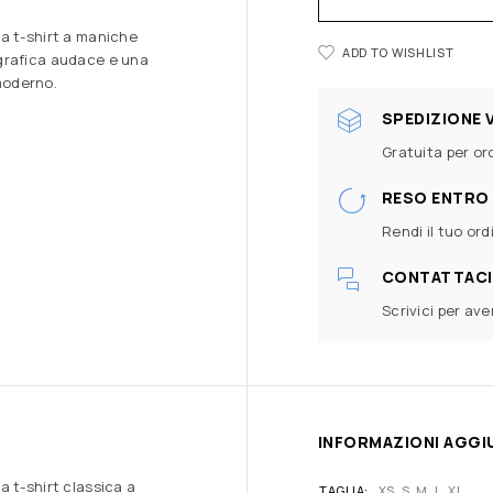
a t-shirt a maniche
ADD TO WISHLIST
grafica audace e una
 moderno.
SPEDIZIONE 
Gratuita per ord
RESO ENTRO 
Rendi il tuo ord
CONTATTACI
Scrivici per av
INFORMAZIONI AGGI
 t-shirt classica a
TAGLIA
XS, S, M, L, XL