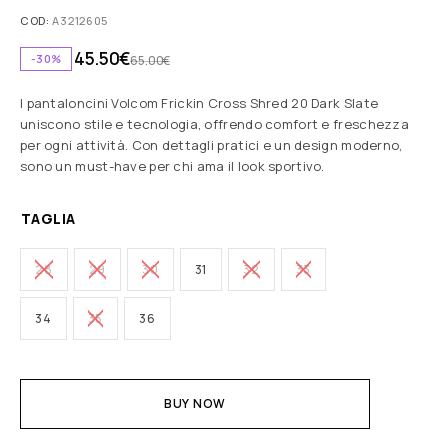
COD:
A3212605
45.50
€
-30%
65.00
€
I pantaloncini Volcom Frickin Cross Shred 20 Dark Slate
uniscono stile e tecnologia, offrendo comfort e freschezza
per ogni attività. Con dettagli pratici e un design moderno,
sono un must-have per chi ama il look sportivo.
TAGLIA
28
29
30
31
32
33
34
35
36
BUY NOW