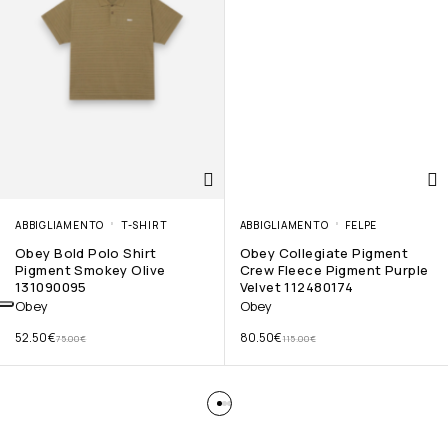
ABBIGLIAMENTO
T-SHIRT
ABBIGLIAMENTO
FELPE
Obey Bold Polo Shirt
Obey Collegiate Pigment
Pigment Smokey Olive
Crew Fleece Pigment Purple
131090095
Velvet 112480174
Obey
Obey
52.50
€
80.50
€
75.00
€
115.00
€