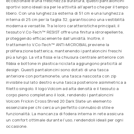
eccezionale e una freschezza duratura, questi pantaloncini
sportivi sono ideali sia per le attività all’aperto che per il tempo
libero. Con una lunghezza esterna di 51 cm e una lunghezza
interna di 25 cm per la taglia 32, garantiscono una vestibilità
moderna e versatile. Tra le loro caratteristiche principali, il
tessuto V.Co-Tech™ RESIST offre una finitura idrorepellente,
proteggendo efficacemente dall’umidità. Inoltre, il
trattamento V.Co-Tech™ ANTI-MICROBIAL previene la
proliferazione batterica, mantenendo i pantaloncini freschi
più a lungo. La vita fissa e la chiusura centrale anteriore con
fibbia e bottone in plastica riciclata aggiungono praticità al
design. Questi pantaloncini sono dotati di una tasca
anteriore con portamonete, una tasca nascosta con zip
invisibile sul lato destro e una tasca posteriore asimmetrica a
filetto singolo. Il logo Volcom ad alta densità e il tessuto a
corpo pieno completano il look, rendendo i pantaloncini
Volcom Frickin Cross Shred 20 Dark Slate un elemento
essenziale per chi cerca un perfetto connubio di stile e
funzionalità. La mancanza di fodera interna in rete assicura
un comfort ottimale durante l’uso, rendendoli ideali per ogni
occasione.