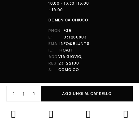
10.00 - 13.30 | 15.00
- 19.00
DOMENICA CHIUSO
PHON
+39
E:
031260803
EMA
INFO@BLUNTS
IL:
HOP.IT
ADD
VIA GIOVIO,
RES
23, 22100
S:
COMO CO
AGGIUNGI AL CARRELLO
© 2026 All Rights Reserved. Powered by al-essi. BLUNT RECORDS DI
PRENDIN STEFANO | VIA GIOVIO 23 - 22100 - COMO (CO) | P.IVA:
01848590038
Le tue preferenze relative alla privacy