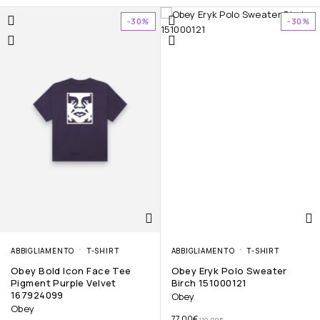
-30%
-30%
ABBIGLIAMENTO
T-SHIRT
ABBIGLIAMENTO
T-SHIRT
Obey Bold Icon Face Tee
Obey Eryk Polo Sweater
Pigment Purple Velvet
Birch 151000121
167924099
Obey
Obey
77.00
€
110.00
€