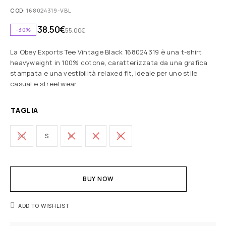
COD:
168024319-VBL
38.50
€
-30%
55.00
€
La Obey Exports Tee Vintage Black 168024319 è una t-shirt
heavyweight in 100% cotone, caratterizzata da una grafica
stampata e una vestibilità relaxed fit, ideale per uno stile
casual e streetwear.
TAGLIA
XS
S
M
L
XL
BUY NOW
ADD TO WISHLIST