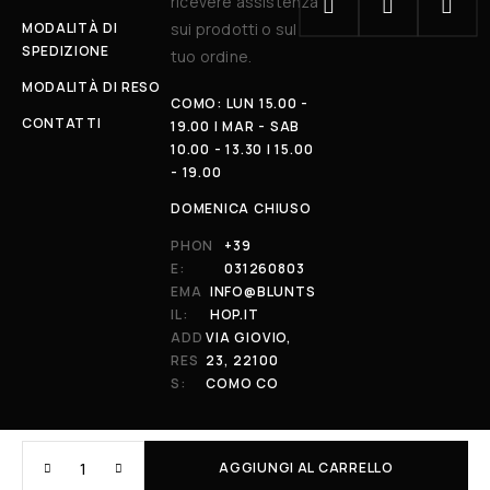
ricevere assistenza
MODALITÀ DI
sui prodotti o sul
SPEDIZIONE
tuo ordine.
MODALITÀ DI RESO
COMO: LUN 15.00 -
CONTATTI
19.00 | MAR - SAB
10.00 - 13.30 | 15.00
- 19.00
DOMENICA CHIUSO
PHON
+39
E:
031260803
EMA
INFO@BLUNTS
IL:
HOP.IT
ADD
VIA GIOVIO,
RES
23, 22100
S:
COMO CO
AGGIUNGI AL CARRELLO
© 2026 All Rights Reserved. Powered by al-essi. BLUNT RECORDS DI