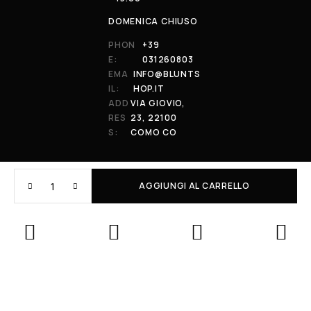
DOMENICA CHIUSO
PHON
+39
E:
031260803
EMA
INFO@BLUNTS
IL:
HOP.IT
ADD
VIA GIOVIO,
RES
23, 22100
S:
COMO CO
AGGIUNGI AL CARRELLO
© 2026 All Rights Reserved. Powered by al-essi. BLUNT RECORDS DI
PRENDIN STEFANO | VIA GIOVIO 23 - 22100 - COMO (CO) | P.IVA:
01848590038
Le tue preferenze relative alla privacy
Informativa sulla raccolta