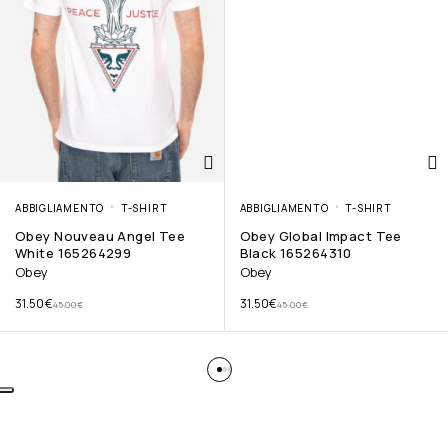
ABBIGLIAMENTO
T-SHIRT
ABBIGLIAMENTO
T-SHIRT
Obey Nouveau Angel Tee
Obey Global Impact Tee
White 165264299
Black 165264310
Obey
Obey
31.50
€
31.50
€
45.00
€
45.00
€