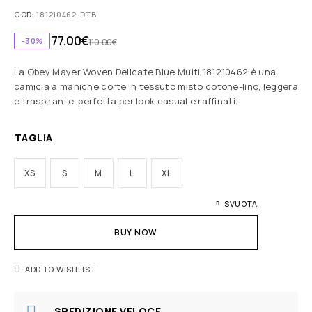
COD:
181210462-DTB
77.00
€
-30%
110.00
€
La Obey Mayer Woven Delicate Blue Multi 181210462 è una
camicia a maniche corte in tessuto misto cotone-lino, leggera
e traspirante, perfetta per look casual e raffinati.
TAGLIA
XS
S
M
L
XL
SVUOTA
BUY NOW
ADD TO WISHLIST
SPEDIZIONE VELOCE