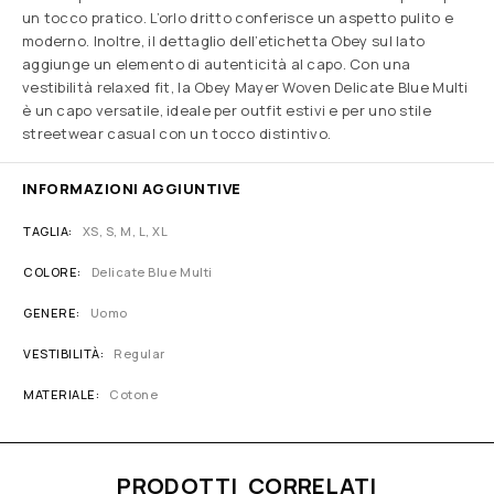
un tocco pratico. L’orlo dritto conferisce un aspetto pulito e
moderno. Inoltre, il dettaglio dell’etichetta Obey sul lato
aggiunge un elemento di autenticità al capo. Con una
vestibilità relaxed fit, la Obey Mayer Woven Delicate Blue Multi
è un capo versatile, ideale per outfit estivi e per uno stile
streetwear casual con un tocco distintivo.
INFORMAZIONI AGGIUNTIVE
TAGLIA
XS, S, M, L, XL
COLORE
Delicate Blue Multi
GENERE
Uomo
VESTIBILITÀ
Regular
MATERIALE
Cotone
PRODOTTI CORRELATI