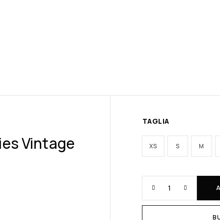
TAGLIA
ies Vintage
XS
S
M
B