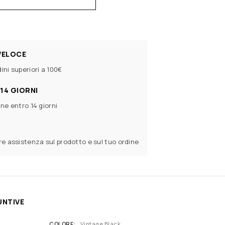
VELOCE
ini superiori a 100€
14 GIORNI
ine entro 14 giorni
ere assistenza sul prodotto e sul tuo ordine
UNTIVE
COLORE
Vintage Black