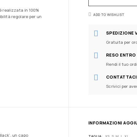
è realizzata in 100%
ADD TO WISHLIST
bilità regolare per un
SPEDIZIONE 
Gratuita per ord
RESO ENTRO 
Rendi il tuo ord
CONTATTACI
Scrivici per av
INFORMAZIONI AGGI
Black’, un capo
TAGLIA
XS, S, M, L, XL