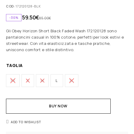
COD:
172120128-BLK
59.50
€
-30%
85.00
€
Gli Obey Horizon Short Black Faded Wash 172120128 sono
pantaloncini casual in 100% cotone, perfetti per look estivi e
streetwear. Con vita elasticizzata e tasche pratiche,
uniscono comfort e stile distintivo.
TAGLIA
XS
S
M
L
XL
BUY NOW
ADD TO WISHLIST