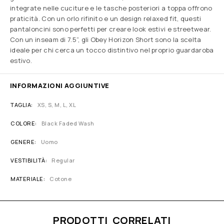
integrate nelle cuciture e le tasche posteriori a toppa offrono
praticità. Con un orlo rifinito e un design relaxed fit, questi
pantaloncini sono perfetti per creare look estivi e streetwear.
Con un inseam di 7.5”, gli Obey Horizon Short sono la scelta
ideale per chi cerca un tocco distintivo nel proprio guardaroba
estivo.
INFORMAZIONI AGGIUNTIVE
TAGLIA
XS, S, M, L, XL
COLORE
Black Faded Wash
GENERE
Uomo
VESTIBILITÀ
Regular
MATERIALE
Cotone
PRODOTTI CORRELATI