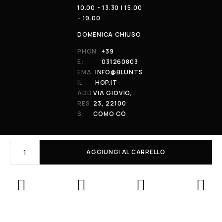
10.00 - 13.30 | 15.00
- 19.00
DOMENICA CHIUSO
PHON
+39
E:
031260803
EMA
INFO@BLUNTS
IL:
HOP.IT
ADD
VIA GIOVIO,
RES
23, 22100
S:
COMO CO
AGGIUNGI AL CARRELLO
© 2026 All Rights Reserved. Powered by al-essi. BLUNT RECORDS DI
PRENDIN STEFANO | VIA GIOVIO 23 - 22100 - COMO (CO) | P.IVA:
01848590038
Le tue preferenze relative alla privacy