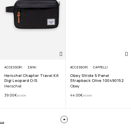
ACCESSORI
ZAINI
ACCESSORI
CAPPELLI
Herschel Chapter Travel Kit
Obey Stride 5 Panel
Digi Leopard O/S
Strapback Olive 100490152
Herschel
Obey
39.00
€
44.00
€
40.00
€
45.00
€