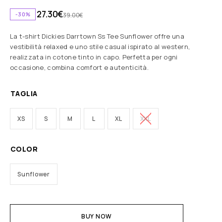
27.30
€
-30%
39.00
€
La t-shirt Dickies Darrtown Ss Tee Sunflower offre una
vestibilità relaxed e uno stile casual ispirato al western,
realizzata in cotone tinto in capo. Perfetta per ogni
occasione, combina comfort e autenticità.
TAGLIA
XS
S
M
L
XL
XXL
COLOR
Sunflower
BUY NOW