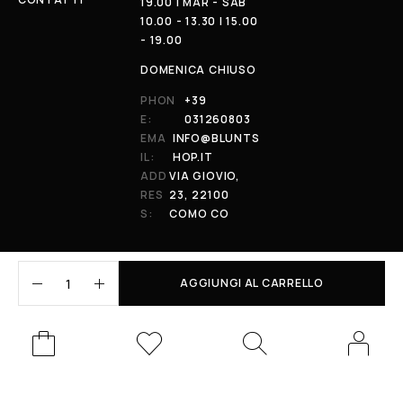
19.00 | MAR - SAB
10.00 - 13.30 | 15.00
- 19.00
DOMENICA CHIUSO
PHON
+39
E:
031260803
EMA
INFO@BLUNTS
IL:
HOP.IT
ADD
VIA GIOVIO,
RES
23, 22100
S:
COMO CO
AGGIUNGI AL CARRELLO
© 2026 All Rights Reserved. Powered by al-essi. BLUNT RECORDS DI
PRENDIN STEFANO | VIA GIOVIO 23 - 22100 - COMO (CO) | P.IVA:
01848590038
Le tue preferenze relative alla privacy