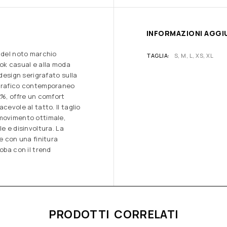
INFORMAZIONI AGGI
o del noto marchio
TAGLIA
S, M, L, XS, XL
ook casual e alla moda
 design serigrafato sulla
 grafico contemporaneo
0%, offre un comfort
cevole al tatto. Il taglio
 movimento ottimale,
e e disinvoltura. La
e con una finitura
oba con il trend
PRODOTTI CORRELATI