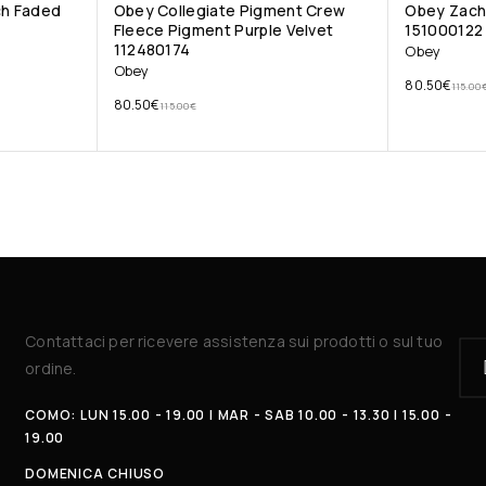
ch Faded
Obey Collegiate Pigment Crew
Obey Zach
Fleece Pigment Purple Velvet
151000122
112480174
Obey
Obey
80.50
€
115.00
80.50
€
115.00
€
Contattaci per ricevere assistenza sui prodotti o sul tuo
ordine.
COMO: LUN 15.00 - 19.00 | MAR - SAB 10.00 - 13.30 | 15.00 -
19.00
DOMENICA CHIUSO