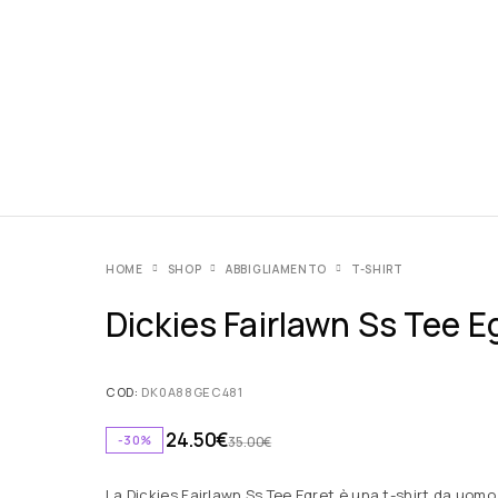
HOME
SHOP
ABBIGLIAMENTO
T-SHIRT
Dickies Fairlawn Ss Tee E
COD:
DK0A88GEC481
24.50
€
-30%
35.00
€
La Dickies Fairlawn Ss Tee Egret è una t-shirt da uomo