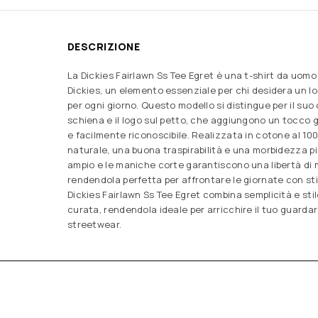
DESCRIZIONE
La Dickies Fairlawn Ss Tee Egret è una t-shirt da uom
Dickies, un elemento essenziale per chi desidera un l
per ogni giorno. Questo modello si distingue per il suo
schiena e il logo sul petto, che aggiungono un tocco
e facilmente riconoscibile. Realizzata in cotone al 10
naturale, una buona traspirabilità e una morbidezza pia
ampio e le maniche corte garantiscono una libertà di
rendendola perfetta per affrontare le giornate con stil
Dickies Fairlawn Ss Tee Egret combina semplicità e stil
curata, rendendola ideale per arricchire il tuo guardar
streetwear.