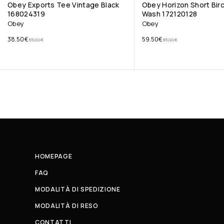
Obey Exports Tee Vintage Black
Obey Horizon Short Bir
168024319
Wash 172120128
Obey
Obey
38.50
€
59.50
€
55.00
€
85.00
€
HOMEPAGE
FAQ
MODALITÀ DI SPEDIZIONE
MODALITÀ DI RESO
CONTATTI