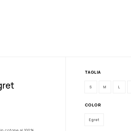
TAGLIA
gret
S
M
L
COLOR
Egret
 in cotone al 100%,