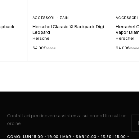
ACCESSORI
ZAINI
ACCESSORI
rapback
Herschel Classic Xl Backpack Digi
Herschel C
Leopard
Vapor Dia
Herschel
Herschel
64.00
€
64.00
€
65.00
€
65.00
€
Contattaci per ricevere assistenza sui prodotti o sul tuo
ordine.
COMO: LUN 15.00 - 19.00 | MAR - SAB 10.00 - 13.30 | 15.00 -