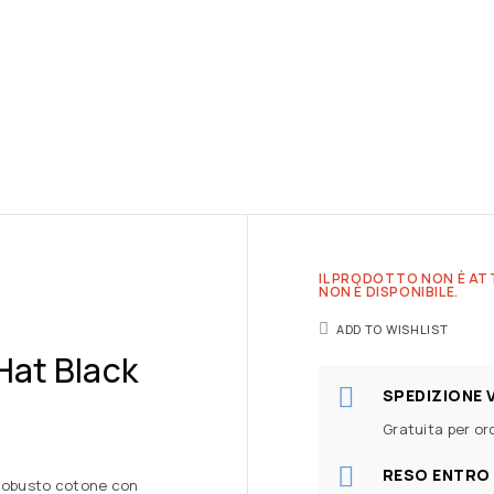
IL PRODOTTO NON È AT
NON È DISPONIBILE.
ADD TO WISHLIST
Hat Black
SPEDIZIONE 
Gratuita per ord
RESO ENTRO 
n robusto cotone con