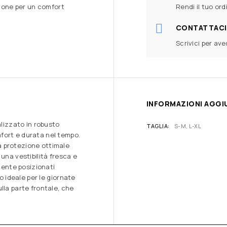
zione per un comfort
Rendi il tuo ord
CONTATTACI
Scrivici per av
INFORMAZIONI AGGI
alizzato in robusto
TAGLIA
S-M, L-XL
fort e durata nel tempo.
a protezione ottimale
una vestibilità fresca e
amente posizionati
lo ideale per le giornate
lla parte frontale, che