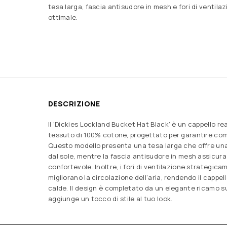
tesa larga, fascia antisudore in mesh e fori di ventila
ottimale.
DESCRIZIONE
Il ‘Dickies Lockland Bucket Hat Black’ è un cappello re
tessuto di 100% cotone, progettato per garantire com
Questo modello presenta una tesa larga che offre un
dal sole, mentre la fascia antisudore in mesh assicura 
confortevole. Inoltre, i fori di ventilazione strategic
migliorano la circolazione dell’aria, rendendo il cappel
calde. Il design è completato da un elegante ricamo su
aggiunge un tocco di stile al tuo look.