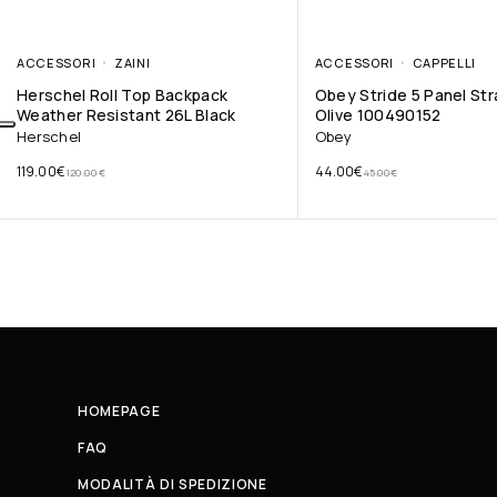
ACCESSORI
ZAINI
ACCESSORI
CAPPELLI
Herschel Roll Top Backpack
Obey Stride 5 Panel St
Weather Resistant 26L Black
Olive 100490152
Herschel
Obey
119.00
€
44.00
€
120.00
€
45.00
€
HOMEPAGE
FAQ
MODALITÀ DI SPEDIZIONE