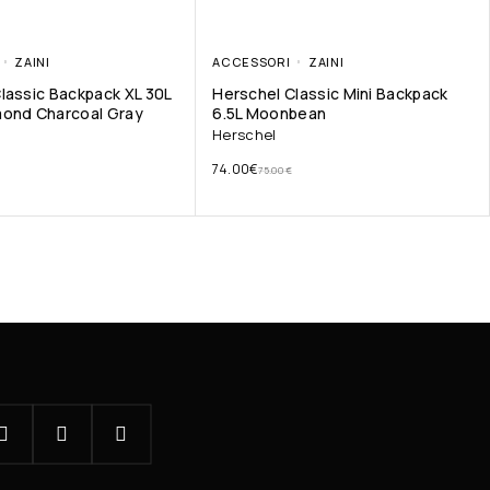
ZAINI
ACCESSORI
ZAINI
lassic Backpack XL 30L
Herschel Classic Mini Backpack
mond Charcoal Gray
6.5L Moonbean
Herschel
74.00
€
75.00
€