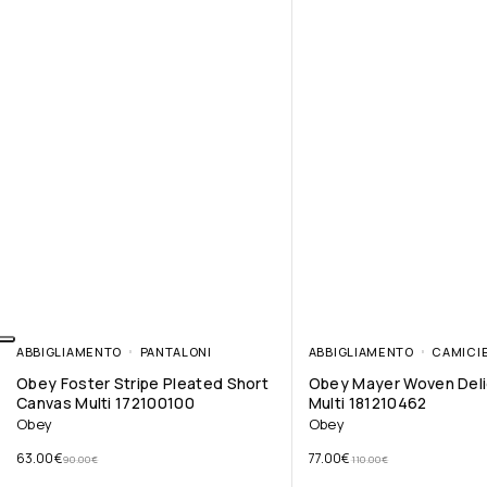
ABBIGLIAMENTO
PANTALONI
ABBIGLIAMENTO
CAMICI
Obey Foster Stripe Pleated Short
Obey Mayer Woven Deli
Canvas Multi 172100100
Multi 181210462
Obey
Obey
63.00
€
77.00
€
90.00
€
110.00
€