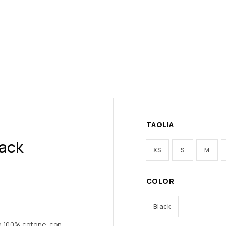
TAGLIA
lack
XS
S
M
COLOR
Black
in 100% cotone, con