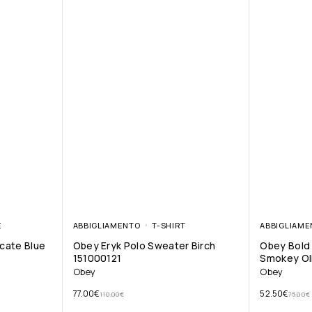
E
ABBIGLIAMENTO
T-SHIRT
ABBIGLIAME
cate Blue
Obey Eryk Polo Sweater Birch
Obey Bold 
151000121
Smokey Ol
Obey
Obey
77.00
€
52.50
€
110.00
€
75.00
€