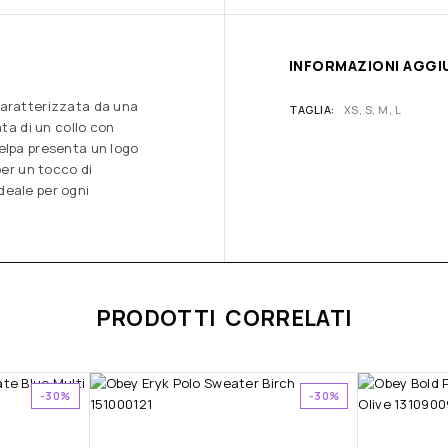
INFORMAZIONI AGGI
caratterizzata da una
TAGLIA
XS, S, M, L
ata di un collo con
elpa presenta un logo
per un tocco di
deale per ogni
PRODOTTI CORRELATI
-30%
-30%