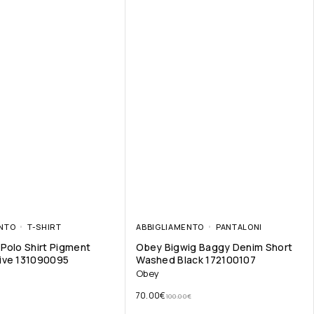
NTO
T-SHIRT
ABBIGLIAMENTO
PANTALONI
Polo Shirt Pigment
Obey Bigwig Baggy Denim Short
ive 131090095
Washed Black 172100107
Obey
70.00
€
100.00
€