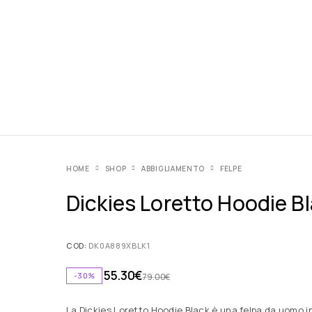
HOME
SHOP
ABBIGLIAMENTO
FELPE
Dickies Loretto Hoodie B
COD:
DK0A889XBLK1
55.30
€
-30%
79.00
€
La Dickies Loretto Hoodie Black è una felpa da uomo 