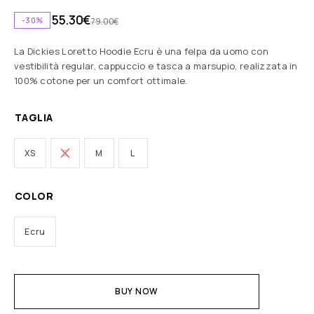
55.30
€
-30%
79.00
€
La Dickies Loretto Hoodie Ecru è una felpa da uomo con
vestibilità regular, cappuccio e tasca a marsupio, realizzata in
100% cotone per un comfort ottimale.
TAGLIA
XS
S
M
L
COLOR
Ecru
BUY NOW