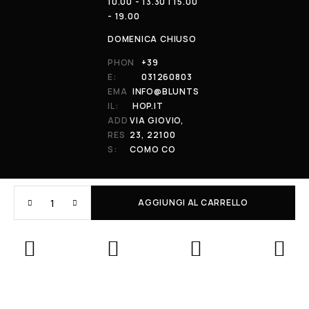
10.00 - 13.30 | 15.00
- 19.00
DOMENICA CHIUSO
PHON
+39
E:
031260803
EMA
INFO@BLUNTS
IL:
HOP.IT
ADD
VIA GIOVIO,
RES
23, 22100
S:
COMO CO
AGGIUNGI AL CARRELLO
© 2026 All Rights Reserved. Powered by al-essi. BLUNT RECORDS DI
PRENDIN STEFANO | VIA GIOVIO 23 - 22100 - COMO (CO) | P.IVA:
01848590038
Le tue preferenze relative alla privacy