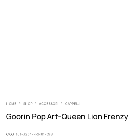
HOME
SHOP
ACCESSORI
CAPPELLI
Goorin Pop Art-Queen Lion Frenzy
COD:
101-3234-FRN01-O/S