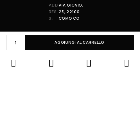
ADD
VIA GIOVIO,
RES
23, 22100
S:
COMO CO
AGGIUNGI AL CARRELLO
© 2026 All Rights Reserved. Powered by al-essi. BLUNT RECORDS DI
PRENDIN STEFANO | VIA GIOVIO 23 - 22100 - COMO (CO) | P.IVA:
01848590038
Le tue preferenze relative alla privacy
Informativa sulla raccolta