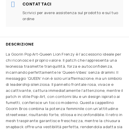
CONTATTACI
Scrivici per avere assistenza sul prodotto e sul tuo
ordine
DESCRIZIONE
La Goorin Pop Art-Queen Lion Frenzy è l’accessorio ideale per
chi riconosce il proprio valore. Il patch che rappresenta una
leonessa trasmette tranquillità, forza e autoconfidenza,
incarnando perfettamente le ‘Queen-Vibes’ senza drammi. Il
messaggio ‘QUEEN’ non è solo un’affermazione, ma un simbolo
di leadership silenziosa. Il pannello frontale rosa, vivace e
accattivante, cattura immediatamente l’attenzione, mentre il
patch in stile Pop-Art, con contorni blu e un design ispirato ai
fumetti, conferisce un tocco moderno. Questa cappellino
Goorin Bros combina la potenza femminile con un’attitudine
streetwear, risultando forte, stilosa e inconfondibile. Il retro in
mesh traspirante garantisce freschezza, mentre la chiusura
snapback offre una vestibilità perfetta, rendendola adatta sia