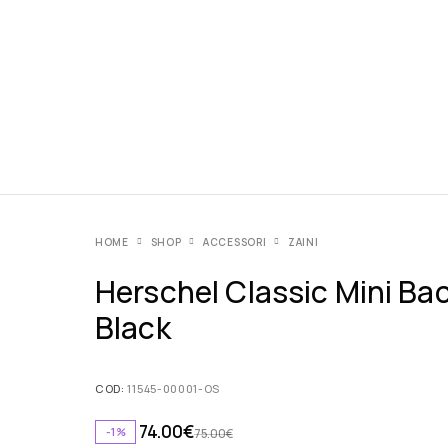
HOME
SHOP
ACCESSORI
ZAINI
Herschel Classic Mini Ba
Black
COD:
11545-00001-OS
74.00
€
-1%
75.00
€