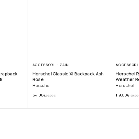
ACCESSORI
ZAINI
ACCESSORI
trapback
Herschel Classic Xl Backpack Ash
Herschel R
18
Rose
Weather Re
Herschel
Herschel
64.00
€
119.00
€
65.00
€
120.00