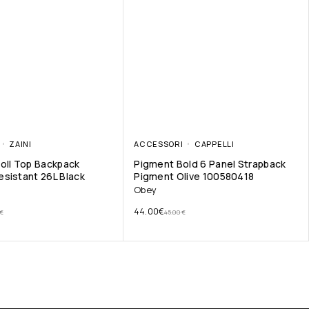
ZAINI
ACCESSORI
CAPPELLI
oll Top Backpack
Pigment Bold 6 Panel Strapback
sistant 26L Black
Pigment Olive 100580418
Obey
44.00
€
€
45.00
€