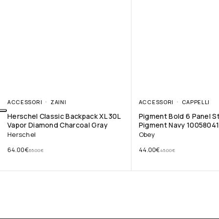
ACCESSORI
ZAINI
ACCESSORI
CAPPELLI
Herschel Classic Backpack XL 30L
Pigment Bold 6 Panel S
Vapor Diamond Charcoal Gray
Pigment Navy 1005804
Herschel
Obey
64.00
€
44.00
€
65.00
€
45.00
€