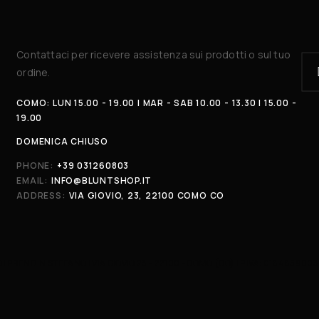
Contattaci per ricevere assistenza sui prodotti o sul tuo
ordine.
COMO: LUN 15.00 - 19.00 | MAR - SAB 10.00 - 13.30 | 15.00 -
19.00
DOMENICA CHIUSO
PHONE:
+39 031260803
EMAIL:
INFO@BLUNTSHOP.IT
ADDRESS:
VIA GIOVIO, 23, 22100 COMO CO
DI PRENDIN STEFANO | VIA GIOVIO 23 - 22100 - COMO (CO) | P.IVA: 018485900