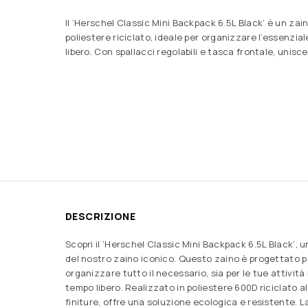
Il ‘Herschel Classic Mini Backpack 6.5L Black’ è un za
poliestere riciclato, ideale per organizzare l’essenzia
libero. Con spallacci regolabili e tasca frontale, unisce
DESCRIZIONE
Scopri il ‘Herschel Classic Mini Backpack 6.5L Black’,
del nostro zaino iconico. Questo zaino è progettato p
organizzare tutto il necessario, sia per le tue attività 
tempo libero. Realizzato in poliestere 600D riciclato a
finiture, offre una soluzione ecologica e resistente. L