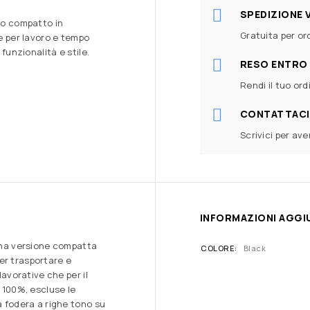
SPEDIZIONE 
ino compatto in
Gratuita per ord
le per lavoro e tempo
 funzionalità e stile.
RESO ENTRO 
Rendi il tuo ord
CONTATTACI
Scrivici per av
INFORMAZIONI AGGI
 una versione compatta
COLORE
Black
er trasportare e
lavorative che per il
l 100%, escluse le
a fodera a righe tono su