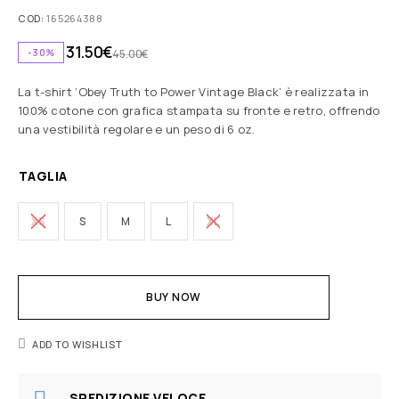
COD:
165264388
31.50
€
-30%
45.00
€
La t-shirt ‘Obey Truth to Power Vintage Black’ è realizzata in
100% cotone con grafica stampata su fronte e retro, offrendo
una vestibilità regolare e un peso di 6 oz.
TAGLIA
XS
S
M
L
XL
BUY NOW
ADD TO WISHLIST
SPEDIZIONE VELOCE