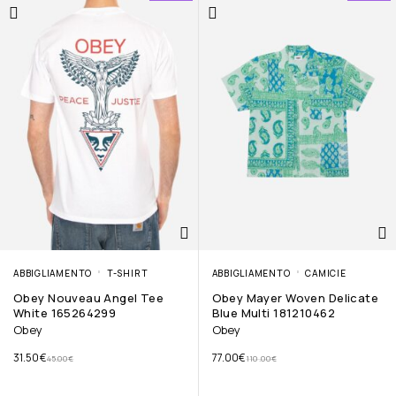
ABBIGLIAMENTO
T-SHIRT
ABBIGLIAMENTO
CAMICIE
Obey Nouveau Angel Tee
Obey Mayer Woven Delicate
White 165264299
Blue Multi 181210462
Obey
Obey
31.50
€
77.00
€
45.00
€
110.00
€