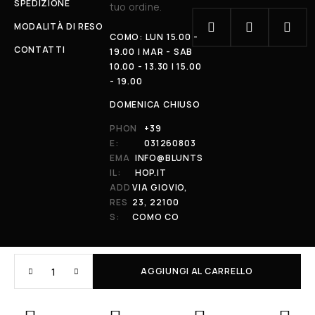
SPEDIZIONE
tuo ordine.
MODALITÀ DI RESO
COMO: LUN 15.00 -
CONTATTI
19.00 | MAR - SAB
10.00 - 13.30 | 15.00
- 19.00
DOMENICA CHIUSO
PHON
+39
E:
031260803
EMA
INFO@BLUNTS
IL:
HOP.IT
ADD
VIA GIOVIO,
RES
23, 22100
S:
COMO CO
AGGIUNGI AL CARRELLO
© 2026 All Rights Reserved. Powered by al-essi. BLUNT RECORDS DI
PRENDIN STEFANO | VIA GIOVIO 23 - 22100 - COMO (CO) | P.IVA:
01848590038