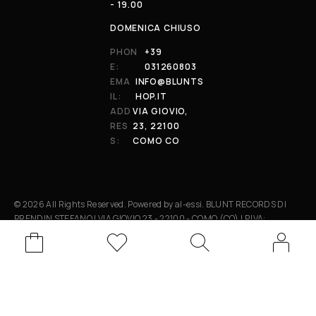
- 19.00
DOMENICA CHIUSO
PHON
+39
E:
031260803
EMA
INFO@BLUNTS
IL:
HOP.IT
ADD
VIA GIOVIO,
RES
23, 22100
S:
COMO CO
© 2026 All Rights Reserved. Powered by al-essi. BLUNT RECORDS DI
PRENDIN STEFANO | VIA GIOVIO 23 - 22100 - COMO (CO) | P.IVA:
01848590038
Le tue preferenze relative alla privacy
Informativa sulla raccolta