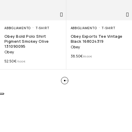
ABBIGLIAMENTO
T-SHIRT
ABBIGLIAMENTO
T-SHIRT
Obey Bold Polo Shirt
Obey Exports Tee Vintage
Pigment Smokey Olive
Black 168024319
131090095
Obey
Obey
38.50
€
55.00
€
52.50
€
75.00
€