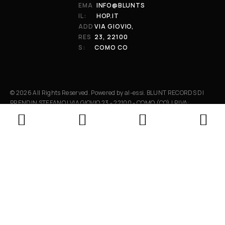
EMA
INFO@BLUNTS
IL:
HOP.IT
ADD
VIA GIOVIO,
RES
23, 22100
S:
COMO CO
© 2026 All Rights Reserved. Powered by al-essi. BLUNT RECORDS DI
PRENDIN STEFANO | VIA GIOVIO 23 - 22100 - COMO (CO) | P.IVA:
01848590038
Le tue preferenze relative alla privacy
Informativa sulla raccolta