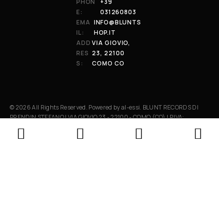
PHON
+39
E:
031260803
EMA
INFO@BLUNTS
IL:
HOP.IT
ADD
VIA GIOVIO,
RES
23, 22100
S:
COMO CO
© 2026 All Rights Reserved. Powered by al-essi. BLUNT RECORDS DI
PRENDIN STEFANO | VIA GIOVIO 23 - 22100 - COMO (CO) | P.IVA:
01848590038
Le tue preferenze relative alla privacy
Informativa sulla raccolta