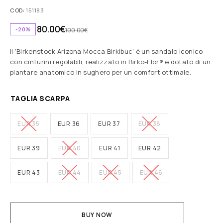
COD:
151183
80.00
€
-20%
100.00
€
Il ‘Birkenstock Arizona Mocca Birkibuc’ è un sandalo iconico
con cinturini regolabili, realizzato in Birko-Flor® e dotato di un
plantare anatomico in sughero per un comfort ottimale.
TAGLIA SCARPA
EUR 35
EUR 36
EUR 37
EUR 38
EUR 39
EUR 40
EUR 41
EUR 42
EUR 43
EUR 44
EUR 45
EUR 46
BUY NOW