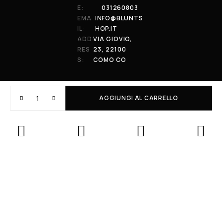
E:
031260803
EMA
INFO@BLUNTS
IL:
HOP.IT
ADD
VIA GIOVIO,
RES
23, 22100
S:
COMO CO
AGGIUNGI AL CARRELLO
© 2026 All Rights Reserved. Powered by al-essi. BLUNT RECORDS DI
PRENDIN STEFANO | VIA GIOVIO 23 - 22100 - COMO (CO) | P.IVA:
01848590038
Le tue preferenze relative alla privacy
Informativa sulla raccolta