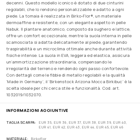
decenni. Questo modello iconico è dotato di due cinturini
regolabili, che lo rendono personalizzabile e adatto a ogni
piede. La tomaia è realizzata in Birko-Flor®, un materiale
dermoaffine e resistente, con un elegante aspetto in pelle
Nabuk. Il plantare anatomico, composto da sughero e lattice,
offre un comfort eccezionale, mentre la suola interna in pelle
scamosciata si adatta delicatamente al piede, garantendo
traspirabilità e un microclima ottimale anche durante attività
fisiche intense. La suola in EVA, leggera ed elastica, assicura
un’ammortizzazione straordinaria, compensando le
irregolarità del terreno e rendendo ogni passo confortevole.
Con dettagli come le fibbie di metallo regolabili e la qualità
‘Made in Germany’, il ‘Birkenstock Arizona Mocca Birkibuc’ è la
scelta ideale per chi cerca stile e funzionalità. Cod. art.
1032019/1032070.
INFORMAZIONI AGGIUNTIVE
TAGLIA SCARPA
EUR 35, EUR 36, EUR 37, EUR 38, EUR 39, EUR 40,
EUR 41, EUR 42, EUR 43, EUR 44, EUR 45, EUR 46
MATERIALE
Birkoflor