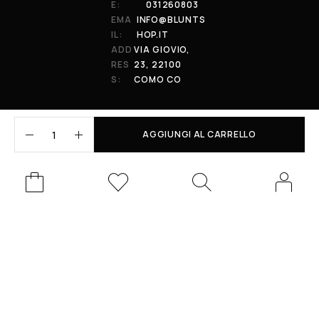
E:
031260803
EMA
INFO@BLUNTS
IL:
HOP.IT
ADD
VIA GIOVIO,
RES
23, 22100
S:
COMO CO
AGGIUNGI AL CARRELLO
© 2026 All Rights Reserved. Powered by al-essi. BLUNT RECORDS DI
PRENDIN STEFANO | VIA GIOVIO 23 - 22100 - COMO (CO) | P.IVA:
01848590038
Le tue preferenze relative alla privacy
Informativa sulla raccolta