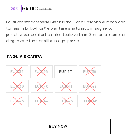
64.00
€
-20%
80.00
€
La Birkenstock Madrid Black Birko Flor è un’icona di moda con
tomaia in Birko-Flor® e plantare anatomico in sughero,
perfetta per comfort e stile. Realizzata in Germania, combina
eleganza e funzionalità in ogni passo.
TAGLIA SCARPA
EUR 35
EUR 36
EUR 37
EUR 38
EUR 39
EUR 40
EUR 41
EUR 42
EUR 43
EUR 44
EUR 45
EUR 46
BUY NOW