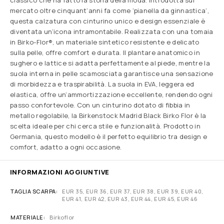
classico che ha fatto la storia della moda. Introdotta sul
mercato oltre cinquant’anni fa come ‘pianella da ginnastica’,
questa calzatura con cinturino unico e design essenziale è
diventata un’icona intramontabile. Realizzata con una tomaia
in Birko-Flor®, un materiale sintetico resistente e delicato
sulla pelle, offre comfort e durata. Il plantare anatomico in
sughero e lattice si adatta perfettamente al piede, mentre la
suola interna in pelle scamosciata garantisce una sensazione
di morbidezza e traspirabilità. La suola in EVA, leggera ed
elastica, offre un’ammortizzazione eccellente, rendendo ogni
passo confortevole. Con un cinturino dotato di fibbia in
metallo regolabile, la Birkenstock Madrid Black Birko Flor è la
scelta ideale per chi cerca stile e funzionalità. Prodotto in
Germania, questo modello è il perfetto equilibrio tra design e
comfort, adatto a ogni occasione.
INFORMAZIONI AGGIUNTIVE
TAGLIA SCARPA
EUR 35, EUR 36, EUR 37, EUR 38, EUR 39, EUR 40,
EUR 41, EUR 42, EUR 43, EUR 44, EUR 45, EUR 46
MATERIALE
Birkoflor