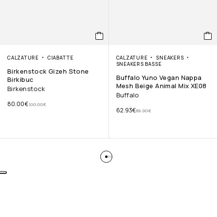
CALZATURE
CIABATTE
CALZATURE
SNEAKERS
SNEAKERS BASSE
Birkenstock Gizeh Stone
Buffalo Yuno Vegan Nappa
Birkibuc
Mesh Beige Animal Mix XE08
Birkenstock
Buffalo
80.00
€
100.00
€
62.93
€
89.90
€