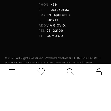
PHON
+39
E:
031260803
EMA
INFO@BLUNTS
IL:
HOP.IT
ADD
VIA GIOVIO,
RES
23, 22100
S:
COMO CO
© 2026 All Rights Reserved. Powered by al-essi. BLUNT RECORDS DI
PRENDIN STEFANO | VIA GIOVIO 23 - 22100 - COMO (CO) | P.IVA:
01848590038
Le tue preferenze relative alla privacy
Informativa sulla raccolta