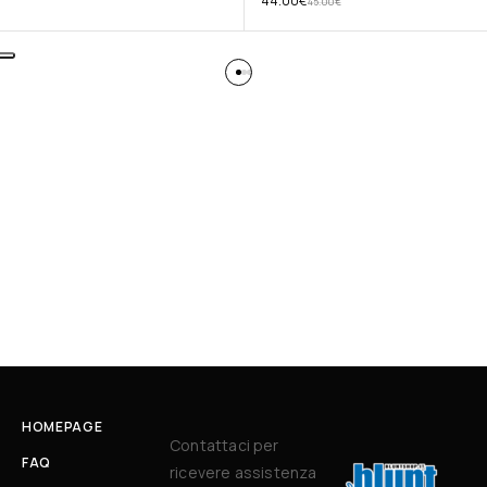
44.00
€
45.00
€
HOMEPAGE
Contattaci per
FAQ
ricevere assistenza