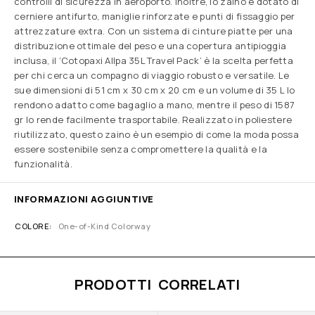
controlli di sicurezza in aeroporto. Inoltre, lo zaino è dotato di
cerniere antifurto, maniglie rinforzate e punti di fissaggio per
attrezzature extra. Con un sistema di cinture piatte per una
distribuzione ottimale del peso e una copertura antipioggia
inclusa, il ‘Cotopaxi Allpa 35L Travel Pack’ è la scelta perfetta
per chi cerca un compagno di viaggio robusto e versatile. Le
sue dimensioni di 51 cm x 30 cm x 20 cm e un volume di 35 L lo
rendono adatto come bagaglio a mano, mentre il peso di 1587
gr lo rende facilmente trasportabile. Realizzato in poliestere
riutilizzato, questo zaino è un esempio di come la moda possa
essere sostenibile senza compromettere la qualità e la
funzionalità.
INFORMAZIONI AGGIUNTIVE
COLORE
One-of-Kind Colorway
PRODOTTI CORRELATI