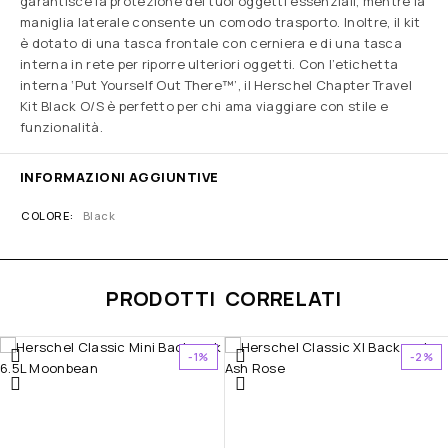
garantisce la protezione dei tuoi oggetti essenziali, mentre la
maniglia laterale consente un comodo trasporto. Inoltre, il kit
è dotato di una tasca frontale con cerniera e di una tasca
interna in rete per riporre ulteriori oggetti. Con l’etichetta
interna ‘Put Yourself Out There™’, il Herschel Chapter Travel
Kit Black O/S è perfetto per chi ama viaggiare con stile e
funzionalità.
INFORMAZIONI AGGIUNTIVE
COLORE
Black
PRODOTTI CORRELATI
-1%
-2%