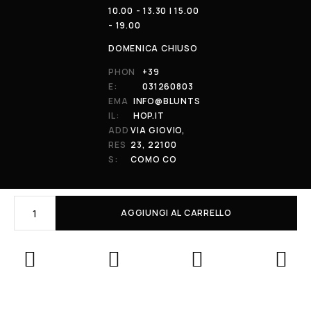
10.00 - 13.30 | 15.00
- 19.00
DOMENICA CHIUSO
PHON
+39
E:
031260803
EMA
INFO@BLUNTS
IL:
HOP.IT
ADD
VIA GIOVIO,
RES
23, 22100
S:
COMO CO
AGGIUNGI AL CARRELLO
© 2026 All Rights Reserved. Powered by al-essi. BLUNT RECORDS DI
PRENDIN STEFANO | VIA GIOVIO 23 - 22100 - COMO (CO) | P.IVA:
01848590038
Le tue preferenze relative alla privacy