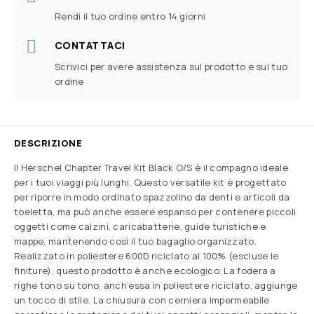
Rendi il tuo ordine entro 14 giorni
CONTATTACI
Scrivici per avere assistenza sul prodotto e sul tuo
ordine
DESCRIZIONE
Il Herschel Chapter Travel Kit Black O/S è il compagno ideale
per i tuoi viaggi più lunghi. Questo versatile kit è progettato
per riporre in modo ordinato spazzolino da denti e articoli da
toeletta, ma può anche essere espanso per contenere piccoli
oggetti come calzini, caricabatterie, guide turistiche e
mappe, mantenendo così il tuo bagaglio organizzato.
Realizzato in poliestere 600D riciclato al 100% (escluse le
finiture), questo prodotto è anche ecologico. La fodera a
righe tono su tono, anch’essa in poliestere riciclato, aggiunge
un tocco di stile. La chiusura con cerniera impermeabile