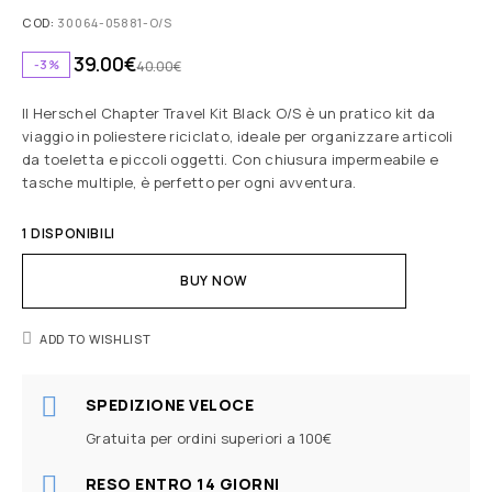
COD:
30064-05881-O/S
39.00
€
-3%
40.00
€
Il Herschel Chapter Travel Kit Black O/S è un pratico kit da
viaggio in poliestere riciclato, ideale per organizzare articoli
da toeletta e piccoli oggetti. Con chiusura impermeabile e
tasche multiple, è perfetto per ogni avventura.
1 DISPONIBILI
BUY NOW
ADD TO WISHLIST
SPEDIZIONE VELOCE
Gratuita per ordini superiori a 100€
RESO ENTRO 14 GIORNI