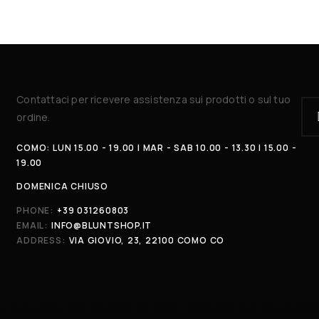
Contattaci per ricevere assistenza sui prodotti o sul tuo
ordine.
COMO: LUN 15.00 - 19.00 | MAR - SAB 10.00 - 13.30 | 15.00 -
19.00
DOMENICA CHIUSO
PHONE:
+39 031260803
EMAIL:
INFO@BLUNTSHOP.IT
ADDRESS:
VIA GIOVIO, 23, 22100 COMO CO
DI PRENDIN STEFANO | VIA GIOVIO 23 - 22100 - COMO (CO) | P.IVA: 018485900