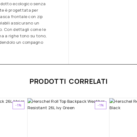
rodotto ecologico senza
te è progettata per
tasca frontale con zip
golabili assicurano un
o. Con dettagli come le
rna a righe tono su tono,
endendolo un compagno
PRODOTTI CORRELATI
-1%
-1%