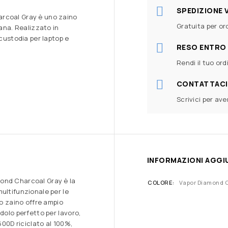
SPEDIZIONE 
arcoal Gray è uno zaino
Gratuita per ord
iana. Realizzato in
 custodia per laptop e
RESO ENTRO 
Rendi il tuo ord
CONTATTACI
Scrivici per av
INFORMAZIONI AGGI
ond Charcoal Gray è la
COLORE
Vapor Diamond 
ultifunzionale per le
to zaino offre ampio
dolo perfetto per lavoro,
600D riciclato al 100%,