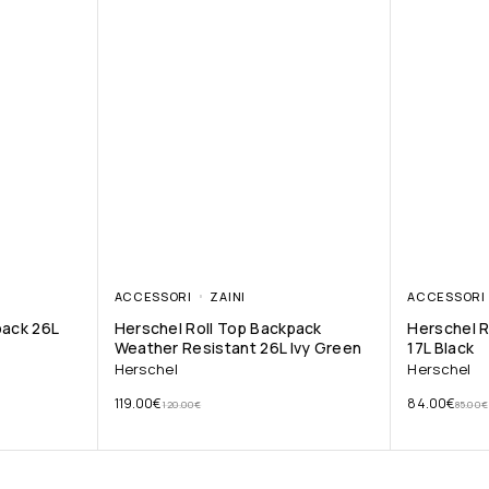
ACCESSORI
ZAINI
ACCESSORI
pack 26L
Herschel Roll Top Backpack
Herschel R
Weather Resistant 26L Ivy Green
17L Black
Herschel
Herschel
119.00
€
84.00
€
120.00
€
85.00
€