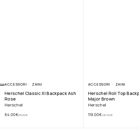
ACCESSORI
ZAINI
ACCESSORI
ZAINI
Herschel Classic Xl Backpack Ash
Herschel Roll Top Back
Rose
Major Brown
Herschel
Herschel
64.00
€
119.00
€
65.00
€
120.00
€