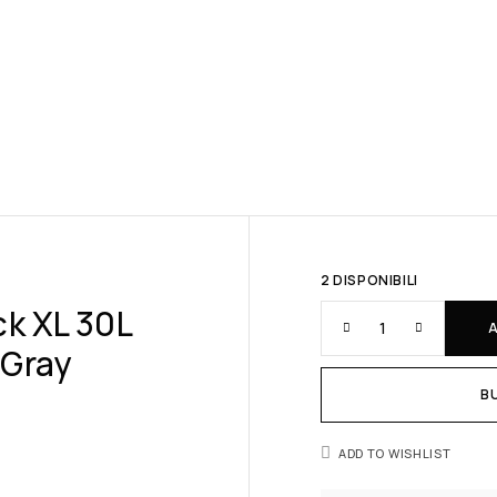
2 DISPONIBILI
ck XL 30L
 Gray
B
ADD TO WISHLIST