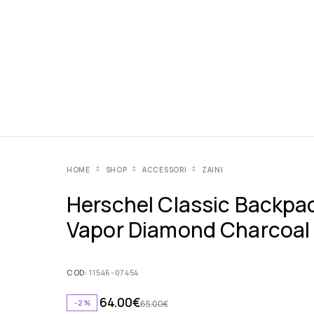
HOME
SHOP
ACCESSORI
ZAINI
Herschel Classic Backpa
Vapor Diamond Charcoal
COD:
11546-07454
64.00
€
-2%
65.00
€