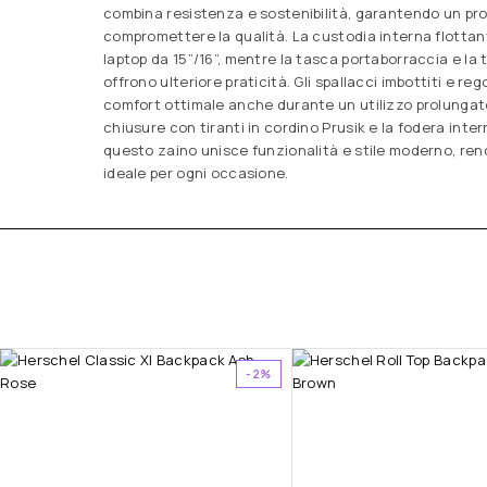
combina resistenza e sostenibilità, garantendo un p
compromettere la qualità. La custodia interna flottan
laptop da 15”/16”, mentre la tasca portaborraccia e la 
offrono ulteriore praticità. Gli spallacci imbottiti e re
comfort ottimale anche durante un utilizzo prolungat
chiusure con tiranti in cordino Prusik e la fodera inte
questo zaino unisce funzionalità e stile moderno, r
ideale per ogni occasione.
-2%