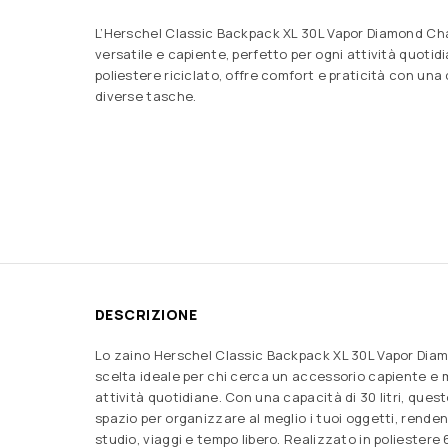
L’Herschel Classic Backpack XL 30L Vapor Diamond Ch
versatile e capiente, perfetto per ogni attività quotid
poliestere riciclato, offre comfort e praticità con una
diverse tasche.
DESCRIZIONE
Lo zaino Herschel Classic Backpack XL 30L Vapor Diam
scelta ideale per chi cerca un accessorio capiente e m
attività quotidiane. Con una capacità di 30 litri, ques
spazio per organizzare al meglio i tuoi oggetti, renden
studio, viaggi e tempo libero. Realizzato in poliestere 