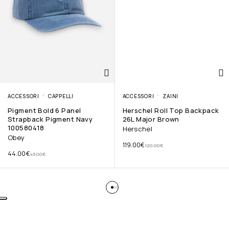
ACCESSORI
CAPPELLI
ACCESSORI
ZAINI
Pigment Bold 6 Panel
Herschel Roll Top Backpack
Strapback Pigment Navy
26L Major Brown
100580418
Herschel
Obey
119.00
€
120.00
€
44.00
€
45.00
€