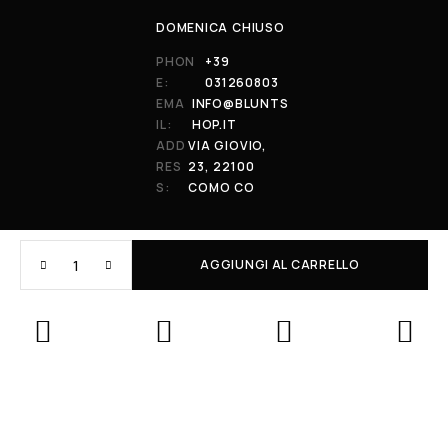
DOMENICA CHIUSO
PHON
+39
E:
031260803
EMA
INFO@BLUNTS
IL:
HOP.IT
ADD
VIA GIOVIO,
RES
23, 22100
S:
COMO CO
AGGIUNGI AL CARRELLO
© 2026 All Rights Reserved. Powered by al-essi. BLUNT RECORDS DI
PRENDIN STEFANO | VIA GIOVIO 23 - 22100 - COMO (CO) | P.IVA:
01848590038
Le tue preferenze relative alla privacy
Informativa sulla raccolta