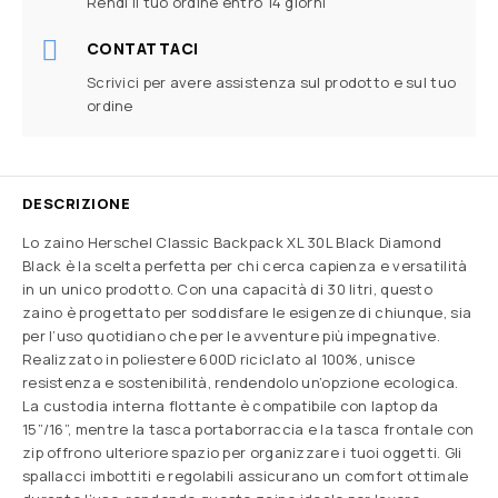
Rendi il tuo ordine entro 14 giorni
CONTATTACI
Scrivici per avere assistenza sul prodotto e sul tuo
ordine
DESCRIZIONE
Lo zaino Herschel Classic Backpack XL 30L Black Diamond
Black è la scelta perfetta per chi cerca capienza e versatilità
in un unico prodotto. Con una capacità di 30 litri, questo
zaino è progettato per soddisfare le esigenze di chiunque, sia
per l’uso quotidiano che per le avventure più impegnative.
Realizzato in poliestere 600D riciclato al 100%, unisce
resistenza e sostenibilità, rendendolo un’opzione ecologica.
La custodia interna flottante è compatibile con laptop da
15”/16”, mentre la tasca portaborraccia e la tasca frontale con
zip offrono ulteriore spazio per organizzare i tuoi oggetti. Gli
spallacci imbottiti e regolabili assicurano un comfort ottimale