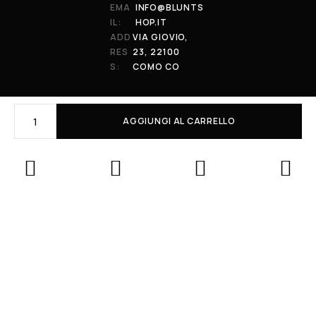
EMA
INFO@BLUNTS
IL:
HOP.IT
ADD
VIA GIOVIO,
RES
23, 22100
S:
COMO CO
AGGIUNGI AL CARRELLO
© 2026 All Rights Reserved. Powered by al-essi. BLUNT RECORDS DI
PRENDIN STEFANO | VIA GIOVIO 23 - 22100 - COMO (CO) | P.IVA:
01848590038
Le tue preferenze relative alla privacy
Informativa sulla raccolta