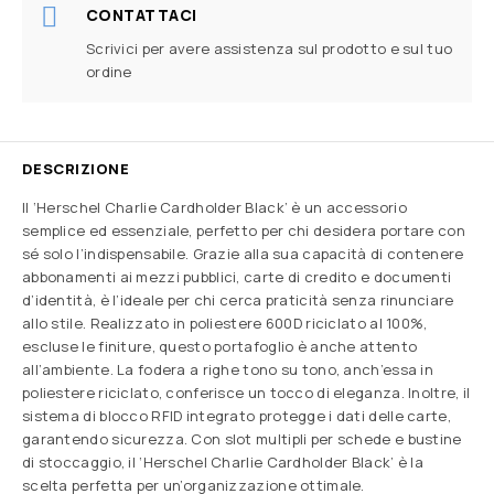
CONTATTACI
Scrivici per avere assistenza sul prodotto e sul tuo
ordine
DESCRIZIONE
Il ‘Herschel Charlie Cardholder Black’ è un accessorio
semplice ed essenziale, perfetto per chi desidera portare con
sé solo l’indispensabile. Grazie alla sua capacità di contenere
abbonamenti ai mezzi pubblici, carte di credito e documenti
d’identità, è l’ideale per chi cerca praticità senza rinunciare
allo stile. Realizzato in poliestere 600D riciclato al 100%,
escluse le finiture, questo portafoglio è anche attento
all’ambiente. La fodera a righe tono su tono, anch’essa in
poliestere riciclato, conferisce un tocco di eleganza. Inoltre, il
sistema di blocco RFID integrato protegge i dati delle carte,
garantendo sicurezza. Con slot multipli per schede e bustine
di stoccaggio, il ‘Herschel Charlie Cardholder Black’ è la
scelta perfetta per un’organizzazione ottimale.