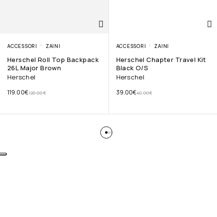
ACCESSORI
ZAINI
ACCESSORI
ZAINI
Herschel Roll Top Backpack
Herschel Chapter Travel Kit
26L Major Brown
Black O/S
Herschel
Herschel
119.00
€
39.00
€
120.00
€
40.00
€