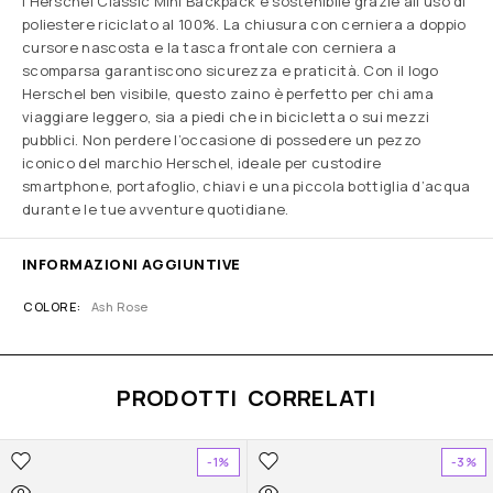
l’Herschel Classic Mini Backpack è sostenibile grazie all’uso di
poliestere riciclato al 100%. La chiusura con cerniera a doppio
cursore nascosta e la tasca frontale con cerniera a
scomparsa garantiscono sicurezza e praticità. Con il logo
Herschel ben visibile, questo zaino è perfetto per chi ama
viaggiare leggero, sia a piedi che in bicicletta o sui mezzi
pubblici. Non perdere l’occasione di possedere un pezzo
iconico del marchio Herschel, ideale per custodire
smartphone, portafoglio, chiavi e una piccola bottiglia d’acqua
durante le tue avventure quotidiane.
INFORMAZIONI AGGIUNTIVE
COLORE
Ash Rose
PRODOTTI CORRELATI
-1%
-3%