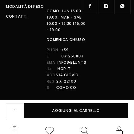
MODALITÀ DI RESO
COMO: LUN 15.00 -
CONTATTI
19.00 | MAR - SAB
10.00 - 13.30 | 15.00
- 19.00
DOMENICA CHIUSO
PHON
+39
E:
031260803
EMA
INFO@BLUNTS
IL:
HOP.IT
ADD
VIA GIOVIO,
RES
23, 22100
S:
COMO CO
AGGIUNGI AL CARRELLO
© 2026 All Rights Reserved. Powered by al-essi. BLUNT RECORDS DI
PRENDIN STEFANO | VIA GIOVIO 23 - 22100 - COMO (CO) | P.IVA:
01848590038