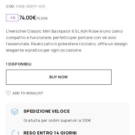
COD:
11545-02077-O/S
74.00
€
-1%
75.00
€
L’Herschel Classic Mini Backpack 6.5L Ash Rose è uno zaino
compatto e funzionale, perfetto per portare con sé solo
l’essenziale. Realizzato in poliestere riciclato, offre un design
elegante e pratico per ogni occasione.
1 DISPONIBILI
BUY NOW
ADD TO WISHLIST
SPEDIZIONE VELOCE
Gratuita per ordini superiori a 100€
RESO ENTRO 14 GIORNI