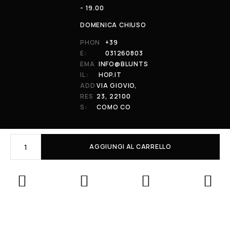
- 19.00
DOMENICA CHIUSO
PHON
+39
E:
031260803
EMA
INFO@BLUNTS
IL:
HOP.IT
ADD
VIA GIOVIO,
RES
23, 22100
S:
COMO CO
AGGIUNGI AL CARRELLO
© 2026 All Rights Reserved. Powered by al-essi. BLUNT RECORDS DI
PRENDIN STEFANO | VIA GIOVIO 23 - 22100 - COMO (CO) | P.IVA:
01848590038
Le tue preferenze relative alla privacy