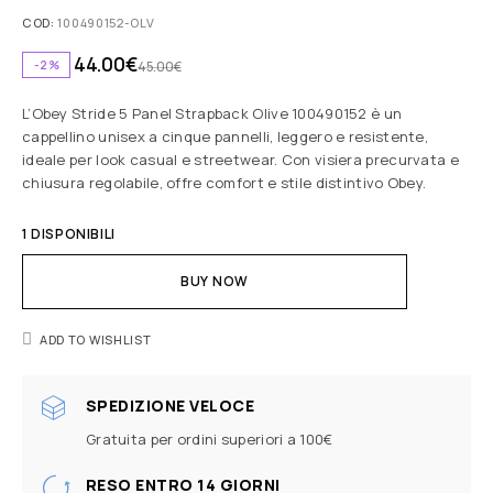
COD:
100490152-OLV
44.00
€
-2%
45.00
€
L’Obey Stride 5 Panel Strapback Olive 100490152 è un
cappellino unisex a cinque pannelli, leggero e resistente,
ideale per look casual e streetwear. Con visiera precurvata e
chiusura regolabile, offre comfort e stile distintivo Obey.
1 DISPONIBILI
BUY NOW
ADD TO WISHLIST
SPEDIZIONE VELOCE
Gratuita per ordini superiori a 100€
RESO ENTRO 14 GIORNI