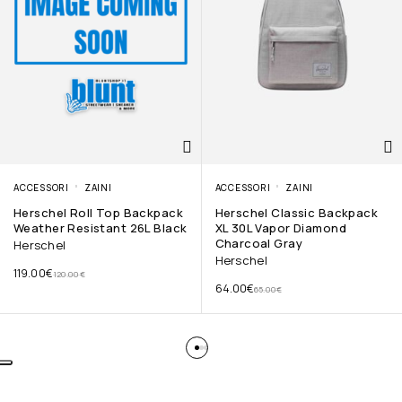
ACCESSORI
ZAINI
ACCESSORI
ZAINI
Herschel Roll Top Backpack
Herschel Classic Backpack
Weather Resistant 26L Black
XL 30L Vapor Diamond
Charcoal Gray
Herschel
Herschel
119.00
€
120.00
€
64.00
€
65.00
€