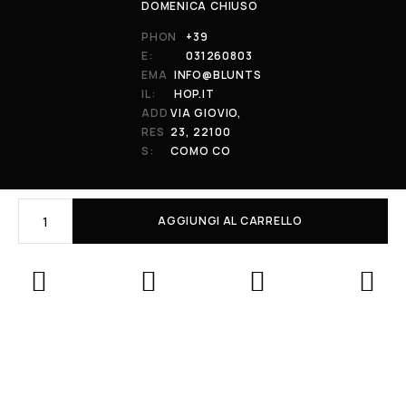
DOMENICA CHIUSO
PHON
+39
E:
031260803
EMA
INFO@BLUNTS
IL:
HOP.IT
ADD
VIA GIOVIO,
RES
23, 22100
S:
COMO CO
AGGIUNGI AL CARRELLO
© 2026 All Rights Reserved. Powered by al-essi. BLUNT RECORDS DI
PRENDIN STEFANO | VIA GIOVIO 23 - 22100 - COMO (CO) | P.IVA:
01848590038
Le tue preferenze relative alla privacy
Informativa sulla raccolta