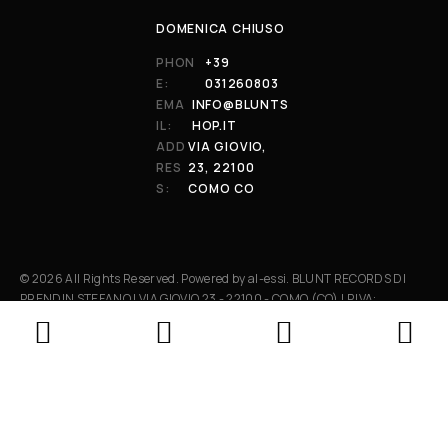
DOMENICA CHIUSO
PHON
+39
E:
031260803
EMA
INFO@BLUNTS
IL:
HOP.IT
ADD
VIA GIOVIO,
RES
23, 22100
S:
COMO CO
© 2026 All Rights Reserved. Powered by al-essi. BLUNT RECORDS DI
PRENDIN STEFANO | VIA GIOVIO 23 - 22100 - COMO (CO) | P.IVA:
01848590038
Le tue preferenze relative alla privacy
Informativa sulla raccolta