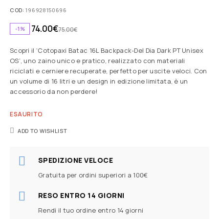
COD:
196928150696
74.00
€
-1%
75.00
€
Scopri il ‘Cotopaxi Batac 16L Backpack-Del Dia Dark PT Unisex
OS’, uno zaino unico e pratico, realizzato con materiali
riciclati e cerniere recuperate, perfetto per uscite veloci. Con
un volume di 16 litri e un design in edizione limitata, è un
accessorio da non perdere!
ESAURITO
ADD TO WISHLIST
SPEDIZIONE VELOCE
Gratuita per ordini superiori a 100€
RESO ENTRO 14 GIORNI
Rendi il tuo ordine entro 14 giorni