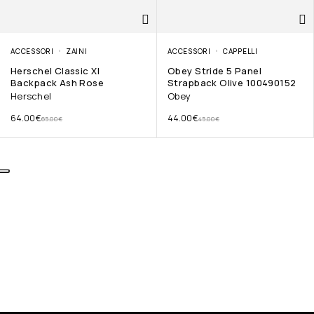
ACCESSORI
ZAINI
ACCESSORI
CAPPELLI
Herschel Classic Xl
Obey Stride 5 Panel
Backpack Ash Rose
Strapback Olive 100490152
Herschel
Obey
64.00
€
44.00
€
65.00
€
45.00
€