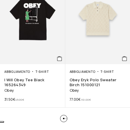
ABBIGLIAMENTO
T-SHIRT
ABBIGLIAMENTO
T-SHIRT
I Will Obey Tee Black
Obey Eryk Polo Sweater
165264349
Birch 151000121
Obey
Obey
31.50
€
77.00
€
45.00
€
110.00
€