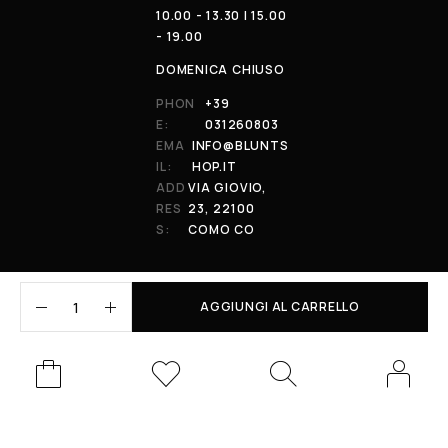
10.00 - 13.30 | 15.00
- 19.00
DOMENICA CHIUSO
PHON
+39
E:
031260803
EMA
INFO@BLUNTS
IL:
HOP.IT
ADD
VIA GIOVIO,
RES
23, 22100
S:
COMO CO
AGGIUNGI AL CARRELLO
© 2026 All Rights Reserved. Powered by al-essi. BLUNT RECORDS DI
PRENDIN STEFANO | VIA GIOVIO 23 - 22100 - COMO (CO) | P.IVA:
01848590038
Le tue preferenze relative alla privacy