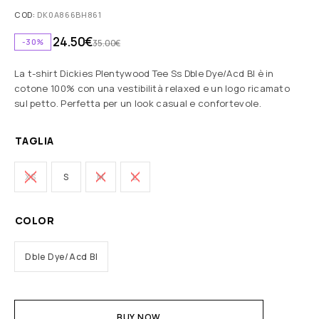
COD:
DK0A866BH861
24.50
€
-30%
35.00
€
La t-shirt Dickies Plentywood Tee Ss Dble Dye/Acd Bl è in
cotone 100% con una vestibilità relaxed e un logo ricamato
sul petto. Perfetta per un look casual e confortevole.
TAGLIA
XS
S
M
L
COLOR
Dble Dye/Acd Bl
BUY NOW