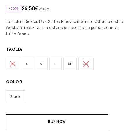
24.50
€
-30%
35.00
€
La t-shirt Dickies Polk Ss Tee Black combina resistenza e stile
Western, realizzata in cotone di peso medio per un comfort
tutto l’anno.
TAGLIA
XS
S
M
L
XL
XXL
COLOR
Black
BUY NOW