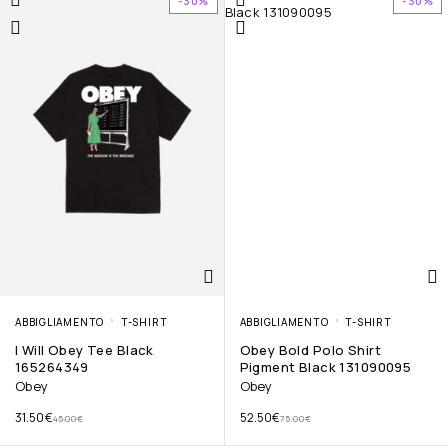
-30%
-30%
ABBIGLIAMENTO
T-SHIRT
ABBIGLIAMENTO
T-SHIRT
I Will Obey Tee Black
Obey Bold Polo Shirt
165264349
Pigment Black 131090095
Obey
Obey
31.50
€
52.50
€
45.00
€
75.00
€