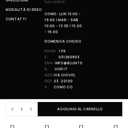
SPEDIZIONE
tuo ordine.
MODALITÀ DI RESO
COMO: LUN 15.00 -
CONTATTI
19.00 | MAR - SAB
10.00 - 13.30 | 15.00
- 19.00
DOMENICA CHIUSO
PHON
+39
E:
031260803
EMA
INFO@BLUNTS
IL:
HOP.IT
ADD
VIA GIOVIO,
RES
23, 22100
S:
COMO CO
AGGIUNGI AL CARRELLO
© 2026 All Rights Reserved. Powered by al-essi. BLUNT RECORDS DI
PRENDIN STEFANO | VIA GIOVIO 23 - 22100 - COMO (CO) | P.IVA:
01848590038