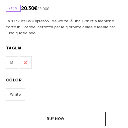
20.30
€
-30%
29.00
€
La ‘Dickies Ss Mapleton Tee White’ è una T-shirt a maniche
corte in Cotone, perfetta per le giornate calde e ideale per
l’uso quotidiano.
TAGLIA
M
L
COLOR
White
BUY NOW