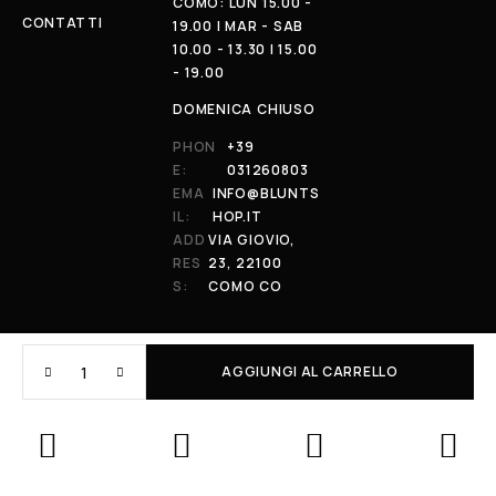
COMO: LUN 15.00 -
CONTATTI
19.00 | MAR - SAB
10.00 - 13.30 | 15.00
- 19.00
DOMENICA CHIUSO
PHON
+39
E:
031260803
EMA
INFO@BLUNTS
IL:
HOP.IT
ADD
VIA GIOVIO,
RES
23, 22100
S:
COMO CO
AGGIUNGI AL CARRELLO
© 2026 All Rights Reserved. Powered by al-essi. BLUNT RECORDS DI
PRENDIN STEFANO | VIA GIOVIO 23 - 22100 - COMO (CO) | P.IVA:
01848590038