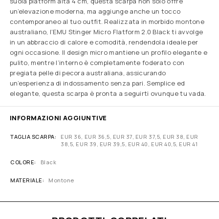
suola platform alta 4 cm, questa scarpa non solo offre
un’elevazione moderna, ma aggiunge anche un tocco
contemporaneo al tuo outfit. Realizzata in morbido montone
australiano, l’EMU Stinger Micro Flatform 2.0 Black ti avvolge
in un abbraccio di calore e comodità, rendendola ideale per
ogni occasione. Il design micro mantiene un profilo elegante e
pulito, mentre l’interno è completamente foderato con
pregiata pelle di pecora australiana, assicurando
un’esperienza di indossamento senza pari. Semplice ed
elegante, questa scarpa è pronta a seguirti ovunque tu vada.
INFORMAZIONI AGGIUNTIVE
TAGLIA SCARPA
EUR 36, EUR 36,5, EUR 37, EUR 37,5, EUR 38, EUR
38,5, EUR 39, EUR 39,5, EUR 40, EUR 40,5, EUR 41
COLORE
Black
MATERIALE
Montone