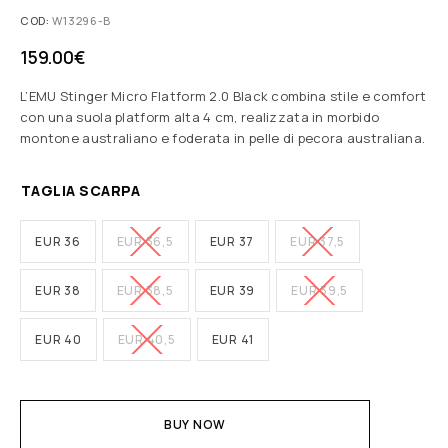
COD:
W13296-B
159.00
€
L’EMU Stinger Micro Flatform 2.0 Black combina stile e comfort
con una suola platform alta 4 cm, realizzata in morbido
montone australiano e foderata in pelle di pecora australiana.
TAGLIA SCARPA
EUR 36
EUR 36,5
EUR 37
EUR 37,5
EUR 38
EUR 38,5
EUR 39
EUR 39,5
EUR 40
EUR 40,5
EUR 41
BUY NOW