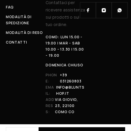
Contattaci per
FAQ
ricevere assistenza
MODALITÀ DI
sui prodotti o sul
SPEDIZIONE
tuo ordine.
MODALITÀ DI RESO
COMO: LUN 15.00 -
CONTATTI
19.00 | MAR - SAB
10.00 - 13.30 | 15.00
- 19.00
DOMENICA CHIUSO
PHON
+39
E:
031260803
EMA
INFO@BLUNTS
IL:
HOP.IT
ADD
VIA GIOVIO,
RES
23, 22100
S:
COMO CO