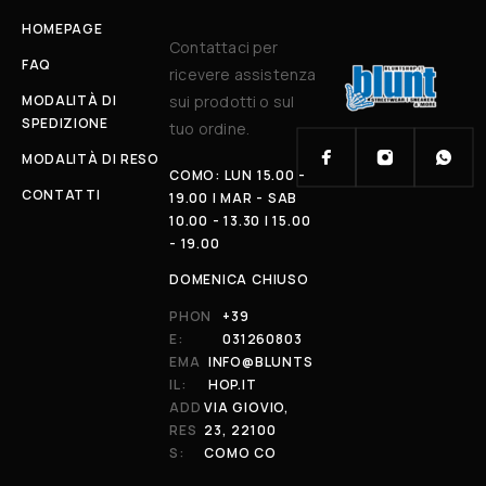
HOMEPAGE
Contattaci per
FAQ
ricevere assistenza
MODALITÀ DI
sui prodotti o sul
SPEDIZIONE
tuo ordine.
MODALITÀ DI RESO
COMO: LUN 15.00 -
CONTATTI
19.00 | MAR - SAB
10.00 - 13.30 | 15.00
- 19.00
DOMENICA CHIUSO
PHON
+39
E:
031260803
EMA
INFO@BLUNTS
IL:
HOP.IT
ADD
VIA GIOVIO,
RES
23, 22100
S:
COMO CO