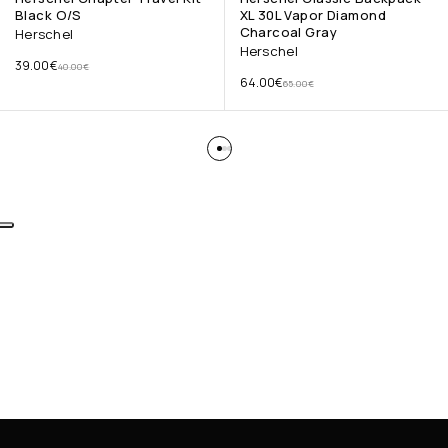
Black O/S
XL 30L Vapor Diamond
Charcoal Gray
Herschel
Herschel
39.00
€
40.00
€
64.00
€
65.00
€