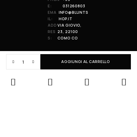
E:
031260803
EMA
INFO@BLUNTS
IL:
HOP.IT
ADD
VIA GIOVIO,
RES
23, 22100
S:
COMO CO
AGGIUNGI AL CARRELLO
© 2026 All Rights Reserved. Powered by al-essi. BLUNT RECORDS DI
PRENDIN STEFANO | VIA GIOVIO 23 - 22100 - COMO (CO) | P.IVA:
01848590038
Le tue preferenze relative alla privacy
Informativa sulla raccolta