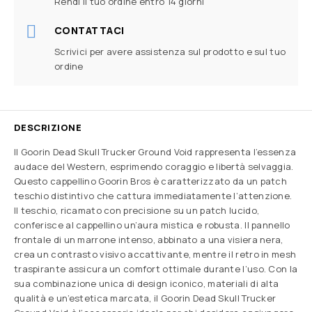
Rendi il tuo ordine entro 14 giorni
CONTATTACI
Scrivici per avere assistenza sul prodotto e sul tuo
ordine
DESCRIZIONE
Il Goorin Dead Skull Trucker Ground Void rappresenta l’essenza
audace del Western, esprimendo coraggio e libertà selvaggia.
Questo cappellino Goorin Bros è caratterizzato da un patch
teschio distintivo che cattura immediatamente l’attenzione.
Il teschio, ricamato con precisione su un patch lucido,
conferisce al cappellino un’aura mistica e robusta. Il pannello
frontale di un marrone intenso, abbinato a una visiera nera,
crea un contrasto visivo accattivante, mentre il retro in mesh
traspirante assicura un comfort ottimale durante l’uso. Con la
sua combinazione unica di design iconico, materiali di alta
qualità e un’estetica marcata, il Goorin Dead Skull Trucker