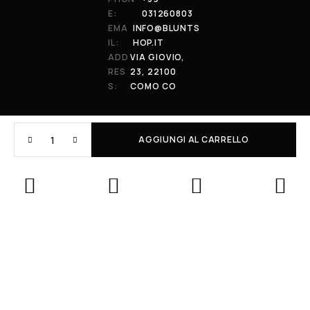
E:
031260803
EMA
INFO@BLUNTS
IL:
HOP.IT
ADD
VIA GIOVIO,
RES
23, 22100
S:
COMO CO
AGGIUNGI AL CARRELLO
© 2026 All Rights Reserved. Powered by al-essi. BLUNT RECORDS DI
PRENDIN STEFANO | VIA GIOVIO 23 - 22100 - COMO (CO) | P.IVA:
01848590038
Le tue preferenze relative alla privacy
Informativa sulla raccolta