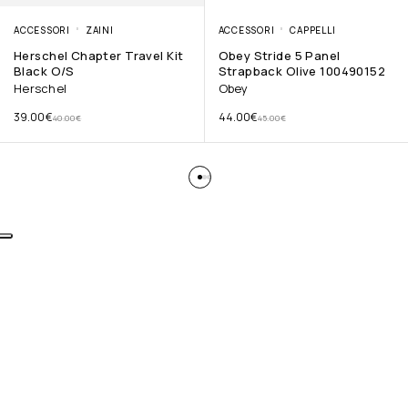
ACCESSORI
ZAINI
ACCESSORI
CAPPELLI
Herschel Chapter Travel Kit
Obey Stride 5 Panel
Black O/S
Strapback Olive 100490152
Herschel
Obey
39.00
€
44.00
€
40.00
€
45.00
€