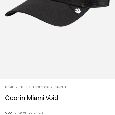
HOME
SHOP
ACCESSORI
CAPPELLI
Goorin Miami Void
COD:
101-2608-VOI01-O/S