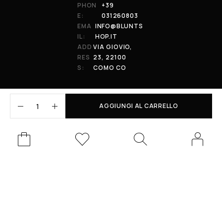
PHON
+39
E:
031260803
EMA
INFO@BLUNTS
IL:
HOP.IT
ADD
VIA GIOVIO,
RES
23, 22100
S:
COMO CO
AGGIUNGI AL CARRELLO
© 2026 All Rights Reserved. Powered by al-essi. BLUNT RECORDS DI
PRENDIN STEFANO | VIA GIOVIO 23 - 22100 - COMO (CO) | P.IVA:
01848590038
Le tue preferenze relative alla privacy
Informativa sulla raccolta