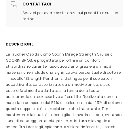
CONTATTACI
Scrivici per avere assistenza sul prodotto e sul tuo
ordine
DESCRIZIONE
La Trucker Cap da uomo Goorin Mirage Strength Cruise di
GOORIN BROS. è progettata per offrire un comfort
straordinario durante l’uso quotidiano, grazie a un mix di
materiali che include una significativa percentuale di cotone.
Il modello ‘Strength Panther’ si distingue per il suo patch
accattivante, caratterizzato da un motivo unico, e può
essere facilmente adattato alla forma della testa,
assicurando un look sportivo e flessibile. Realizzata con un
materiale composto dal 57% di poliestere e dal 43% di cotone,
questa cappellino è sia resistente che traspirante. Per
mantenerne la qualità, si consiglia di lavarla a mano, evitando
l’uso di candeggina, asciugatrice, stiratura e lavaggio a
secco. Tra i dettagli, spiccano la visiera rinforzata, il patch