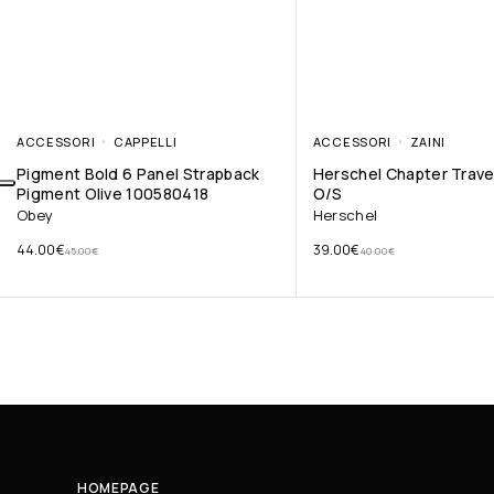
ACCESSORI
CAPPELLI
ACCESSORI
ZAINI
Pigment Bold 6 Panel Strapback
Herschel Chapter Travel
Pigment Olive 100580418
O/S
Obey
Herschel
44.00
€
39.00
€
45.00
€
40.00
€
HOMEPAGE