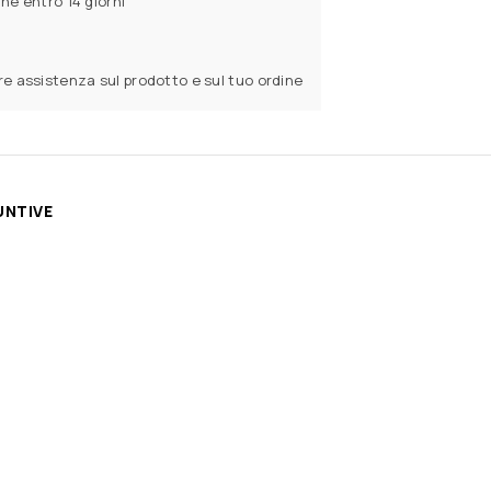
ine entro 14 giorni
ere assistenza sul prodotto e sul tuo ordine
UNTIVE