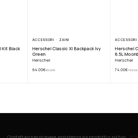
ACCESSORI
ZAINI
ACCESSORI
 Kit Black
Herschel Classic Xl Backpack Ivy
Herschel C
Green
6.5L Moon
Herschel
Herschel
64.00
€
74.00
€
65.00
€
75.00
€
Contattaci per ricevere assistenza sui prodotti o sul tuo