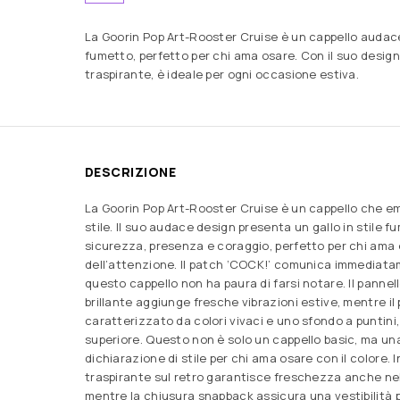
La Goorin Pop Art-Rooster Cruise è un cappello audace 
fumetto, perfetto per chi ama osare. Con il suo design
traspirante, è ideale per ogni occasione estiva.
DESCRIZIONE
La Goorin Pop Art-Rooster Cruise è un cappello che e
stile. Il suo audace design presenta un gallo in stile f
sicurezza, presenza e coraggio, perfetto per chi ama 
dell’attenzione. Il patch ‘COCK!’ comunica immediat
questo cappello non ha paura di farsi notare. Il pannel
brillante aggiunge fresche vibrazioni estive, mentre il
caratterizzato da colori vivaci e uno sfondo a puntini, p
superiore. Questo non è solo un cappello basic, ma una
dichiarazione di stile per chi ama osare con il colore. I
traspirante sul retro garantisce freschezza anche nel
mentre la chiusura snapback assicura una vestibilità p