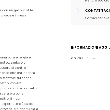
Rendi il tuo ord
con un gallo in stile
CONTATTACI
 vivace e il mesh
Scrivici per av
INFORMAZIONI AGGI
mana pura energia e
COLORE
Cruise
umetto, simbolo di
essere al centro
amente che chi indossa
lo frontale turchese
 patch Pop-Art,
orta il look a un livello
 vera e propria
noltre, il mesh
le giornate più calde,
erfetta, sia che tu sia a