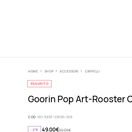
HOME
SHOP
ACCESSORI
CAPPELLI
ESAURITO
Goorin Pop Art-Rooster 
COD:
101-3057-CRI01-O/S
49.00
€
-2%
50.00
€