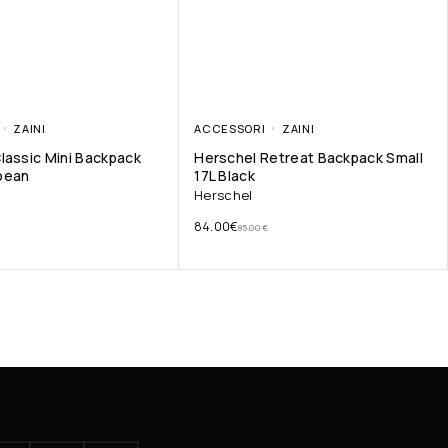
ZAINI
ACCESSORI
ZAINI
lassic Mini Backpack
Herschel Retreat Backpack Small
bean
17L Black
Herschel
84.00
€
85.00
€