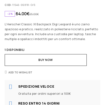
COD:
11546-06818-O/S
64.00
€
-2%
65.00
€
L’Herschel Classic Xl Backpack Digi Leopard è uno zaino
spazioso e pratico, realizzato in poliestere riciclato, perfetto
per ogni avventura. Include una custodia per laptop, tasche
multiple e spallacci imbottiti per un comfort ottimale.
1 DISPONIBILI
BUY NOW
ADD TO WISHLIST
SPEDIZIONE VELOCE
Gratuita per ordini superiori a 100€
RESO ENTRO 14 GIORNI