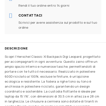
Rendi il tuo ordine entro 14 giorni
CONTATTACI
Scrivici per avere assistenza sul prodotto e sul tuo
ordine
DESCRIZIONE
Scopri l’Herschel Classic Xl Backpack Digi Leopard, progettato
per accompagnarti in ogni avventura. Questo zaino offre un
ampio spazio interno e numerose tasche, permettendoti di
portare con te tutto il necessario. Realizzato in poliestere
600D riciclato al 100%, escluse le finiture, è un’opzione
ecologica e resistente. La fodera a righe tono su tono è
anch’essa in poliestere riciclato, garantendo un design
coordinato e sostenibile. La custodia flottante è ideale per
laptop da 15’/16′, con dimensioni di 30,5 cm in altezza e 28 cm
in larghezza. Le chiusure a cerniera sono dotate di tiranti in