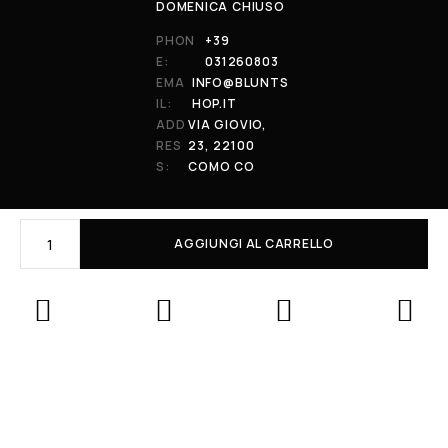
DOMENICA CHIUSO
PHON
+39
E:
031260803
EMA
INFO@BLUNTS
IL:
HOP.IT
ADD
VIA GIOVIO,
RES
23, 22100
S:
COMO CO
AGGIUNGI AL CARRELLO
© 2026 All Rights Reserved. Powered by al-essi. BLUNT RECORDS DI
PRENDIN STEFANO | VIA GIOVIO 23 - 22100 - COMO (CO) | P.IVA:
01848590038
Le tue preferenze relative alla privacy
Informativa sulla raccolta