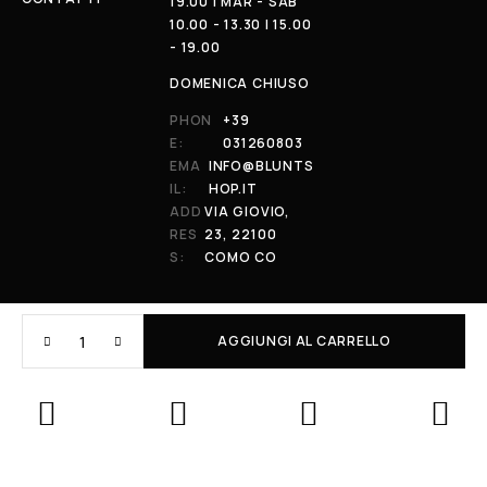
19.00 | MAR - SAB
10.00 - 13.30 | 15.00
- 19.00
DOMENICA CHIUSO
PHON
+39
E:
031260803
EMA
INFO@BLUNTS
IL:
HOP.IT
ADD
VIA GIOVIO,
RES
23, 22100
S:
COMO CO
AGGIUNGI AL CARRELLO
© 2026 All Rights Reserved. Powered by al-essi. BLUNT RECORDS DI
PRENDIN STEFANO | VIA GIOVIO 23 - 22100 - COMO (CO) | P.IVA:
01848590038
Le tue preferenze relative alla privacy