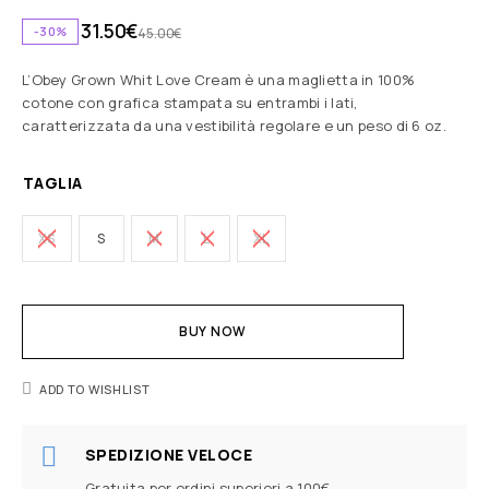
31.50
€
-30%
45.00
€
L’Obey Grown Whit Love Cream è una maglietta in 100%
cotone con grafica stampata su entrambi i lati,
caratterizzata da una vestibilità regolare e un peso di 6 oz.
TAGLIA
XS
S
M
L
XL
BUY NOW
ADD TO WISHLIST
SPEDIZIONE VELOCE
Gratuita per ordini superiori a 100€