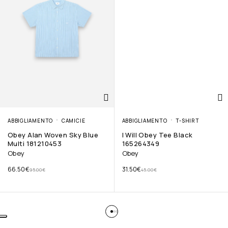
ABBIGLIAMENTO
CAMICIE
ABBIGLIAMENTO
T-SHIRT
Obey Alan Woven Sky Blue
I Will Obey Tee Black
Multi 181210453
165264349
Obey
Obey
66.50
€
31.50
€
95.00
€
45.00
€