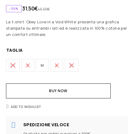
31.50
€
-30%
45.00
€
La t-shirt ‘Obey Love in a Void White’ presenta una grafica
stampata su entrambi i lati ed è realizzata in 100% cotone per
un comfort ottimale.
TAGLIA
XS
S
M
L
XL
BUY NOW
ADD TO WISHLIST
SPEDIZIONE VELOCE
Gratuita per ordini superiori a 100€