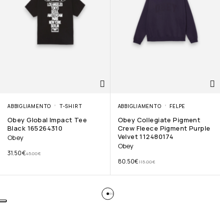
ABBIGLIAMENTO
T-SHIRT
ABBIGLIAMENTO
FELPE
Obey Global Impact Tee
Obey Collegiate Pigment
Black 165264310
Crew Fleece Pigment Purple
Velvet 112480174
Obey
Obey
31.50
€
45.00
€
80.50
€
115.00
€