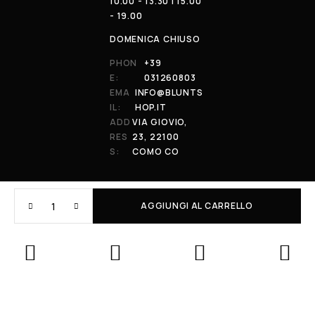
10.00 - 13.30 | 15.00
- 19.00
DOMENICA CHIUSO
PHON
+39
E:
031260803
EMA
INFO@BLUNTS
IL:
HOP.IT
ADD
VIA GIOVIO,
RES
23, 22100
S:
COMO CO
AGGIUNGI AL CARRELLO
© 2026 All Rights Reserved. Powered by al-essi. BLUNT RECORDS DI
PRENDIN STEFANO | VIA GIOVIO 23 - 22100 - COMO (CO) | P.IVA:
01848590038
Le tue preferenze relative alla privacy