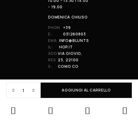
10.00 - 13.30 | 15.00
- 19.00
DOMENICA CHIUSO
PHON
+39
E:
031260803
EMA
INFO@BLUNTS
IL:
HOP.IT
ADD
VIA GIOVIO,
RES
23, 22100
S:
COMO CO
AGGIUNGI AL CARRELLO
© 2026 All Rights Reserved. Powered by al-essi. BLUNT RECORDS DI
PRENDIN STEFANO | VIA GIOVIO 23 - 22100 - COMO (CO) | P.IVA:
01848590038
Le tue preferenze relative alla privacy