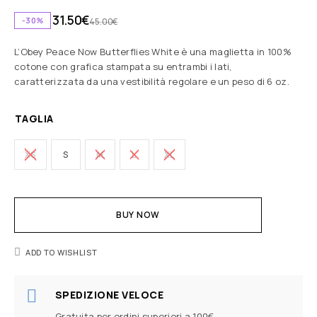
31.50
€
-30%
45.00
€
L’Obey Peace Now Butterflies White è una maglietta in 100%
cotone con grafica stampata su entrambi i lati,
caratterizzata da una vestibilità regolare e un peso di 6 oz.
TAGLIA
XS
S
M
L
XL
BUY NOW
ADD TO WISHLIST
SPEDIZIONE VELOCE
Gratuita per ordini superiori a 100€